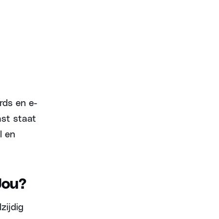
rds en e-
ast staat
l en
Jou?
zijdig