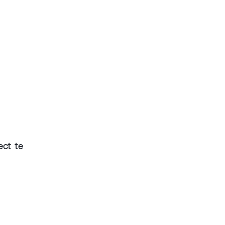
ect te