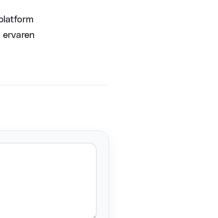
platform
 ervaren