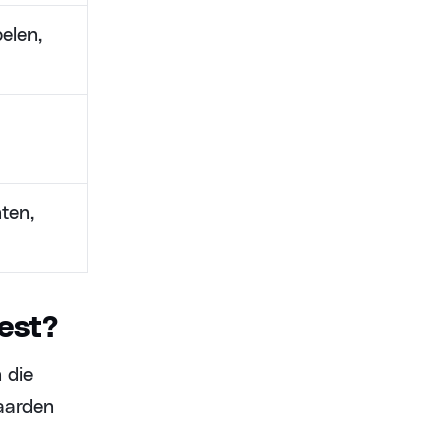
pelen,
nten,
est?
 die
aarden