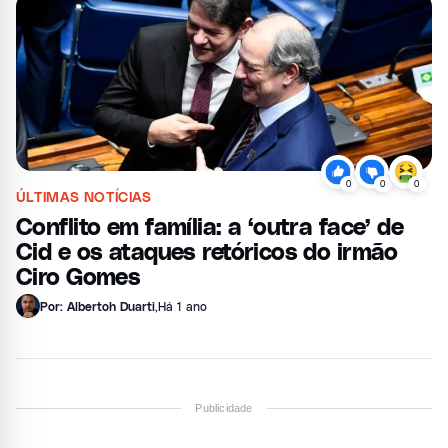
0
0
0
ÚLTIMAS NOTÍCIAS
Conflito em família: a ‘outra face’ de
Cid e os ataques retóricos do irmão
Ciro Gomes
Por: Albertoh Duarti
,
Há 1 ano
Publicidade