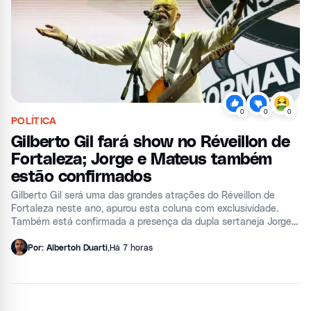
0
0
0
POLÍTICA
Gilberto Gil fará show no Réveillon de
Fortaleza; Jorge e Mateus também
estão confirmados
Gilberto Gil será uma das grandes atrações do Réveillon de
Fortaleza neste ano, apurou esta coluna com exclusividade.
Também está confirmada a presença da dupla sertaneja Jorge e
Mateus na festividade que acontecerá no Aterro da Praia de
Iracema.&
Por: Albertoh Duarti
,
Há 7 horas