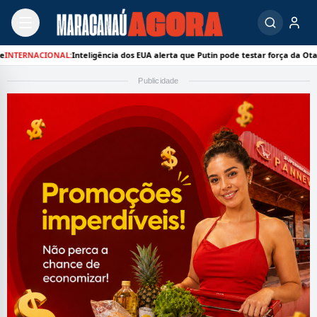
IONAL:
Inteligência dos EUA alerta que Putin pode testar força da Otan com ataq
Publicidade