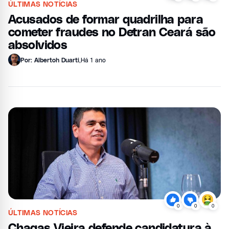
ÚLTIMAS NOTÍCIAS
Acusados de formar quadrilha para
cometer fraudes no Detran Ceará são
absolvidos
Por: Albertoh Duarti
,
Há 1 ano
0
0
0
ÚLTIMAS NOTÍCIAS
Chagas Vieira defende candidatura à