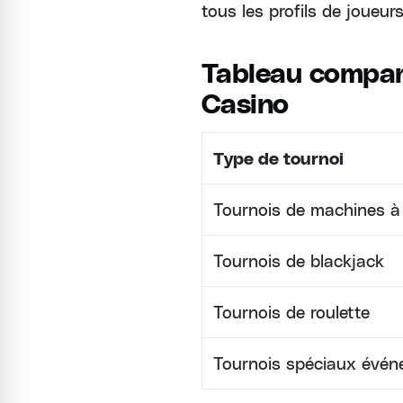
tous les profils de joueurs
Tableau compara
Casino
Type de tournoi
Tournois de machines à
Tournois de blackjack
Tournois de roulette
Tournois spéciaux évén