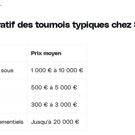
.
tif des tournois typiques chez
Prix moyen
 sous
1 000 € à 10 000 €
500 € à 5 000 €
300 € à 3 000 €
ementiels
Jusqu’à 20 000 €