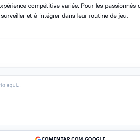
expérience compétitive variée. Pour les passionnés 
surveiller et à intégrer dans leur routine de jeu.
COMENTAR COM GOOGLE