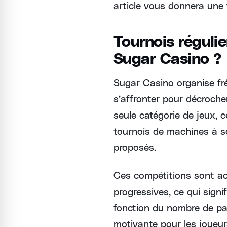
article vous donnera une 
Tournois régulie
Sugar Casino ?
Sugar Casino organise fr
s’affronter pour décroche
seule catégorie de jeux, c
tournois de machines à s
proposés.
Ces compétitions sont ac
progressives, ce qui sig
fonction du nombre de pa
motivante pour les joueur