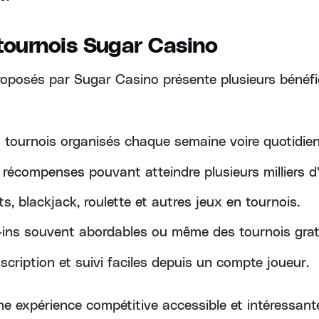
tournois Sugar Casino
proposés par Sugar Casino présente plusieurs bénéf
s tournois organisés chaque semaine voire quotidie
s récompenses pouvant atteindre plusieurs milliers d
ts, blackjack, roulette et autres jeux en tournois.
y-ins souvent abordables ou même des tournois grat
Inscription et suivi faciles depuis un compte joueur.
e expérience compétitive accessible et intéressant