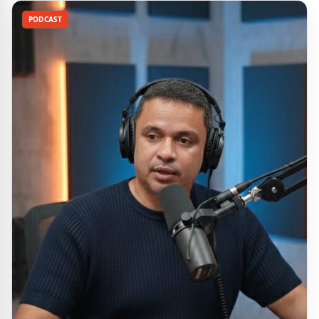
PODCAST