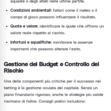
squadre o degli atleti nelle ultime partite.
Condizioni ambientali:
fattori come il meteo o il
campo di gioco possono influenzare il risultato.
Quote e valore:
identificare le quote che offrono un
valore reale rispetto al rischio.
Infortuni e squalifiche:
monitorare le assenze
importanti che possono alterare l’esito.
Gestione del Budget e Controllo del
Rischio
Una delle componenti più critiche per il successo nel
betting è la gestione oculata del capitale. Senza un
piano finanziario rigoroso, anche le strategie più valide
rischiano di fallire. Consigli pratici includono: