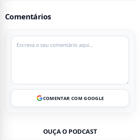
Comentários
COMENTAR COM GOOGLE
OUÇA O PODCAST