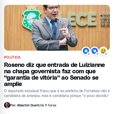
0
0
0
POLÍTICA
Roseno diz que entrada de Luizianne
na chapa governista faz com que
“garantia de vitória” ao Senado se
amplie
O deputado estadual frisou que a ex-prefeita de Fortaleza não é
candidata de arranjos, mas é candidata porque “o povo decidiu”
Por: Albertoh Duarti
,
Há 5 horas