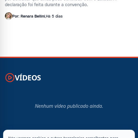
declaração foi feita durante a convenção.
Por: Renara Bellíni
,
Há 5 dias
VÍDEOS
Nenhum vídeo publicado ainda.
Nós usamos cookies e outras tecnologias semelhantes para