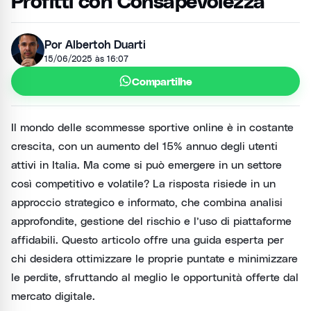
Profitti con Consapevolezza
Por Albertoh Duarti
15/06/2025 às 16:07
Compartilhe
Il mondo delle scommesse sportive online è in costante
crescita, con un aumento del 15% annuo degli utenti
attivi in Italia. Ma come si può emergere in un settore
così competitivo e volatile? La risposta risiede in un
approccio strategico e informato, che combina analisi
approfondite, gestione del rischio e l’uso di piattaforme
affidabili. Questo articolo offre una guida esperta per
chi desidera ottimizzare le proprie puntate e minimizzare
le perdite, sfruttando al meglio le opportunità offerte dal
mercato digitale.