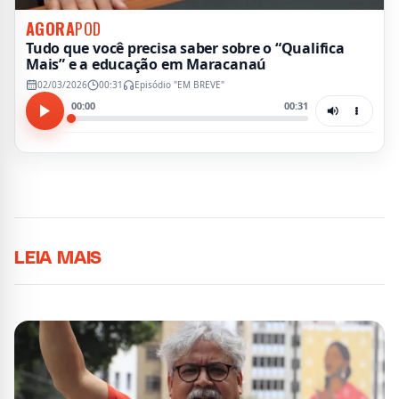
AGORA
POD
Tudo que você precisa saber sobre o “Qualifica
Mais” e a educação em Maracanaú
02/03/2026
00:31
Episódio "EM BREVE"
00:00
00:31
LEIA MAIS