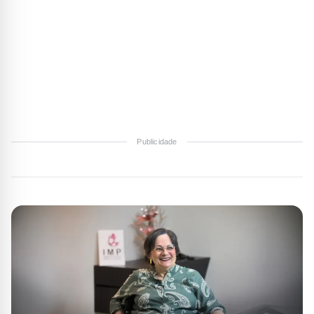
Publicidade