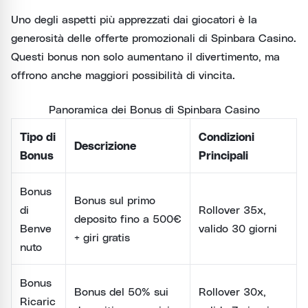
Uno degli aspetti più apprezzati dai giocatori è la
generosità delle offerte promozionali di Spinbara Casino.
Questi bonus non solo aumentano il divertimento, ma
offrono anche maggiori possibilità di vincita.
Panoramica dei Bonus di Spinbara Casino
Tipo di
Condizioni
Descrizione
Bonus
Principali
Bonus
Bonus sul primo
di
Rollover 35x,
deposito fino a 500€
Benve
valido 30 giorni
+ giri gratis
nuto
Bonus
Bonus del 50% sui
Rollover 30x,
Ricaric