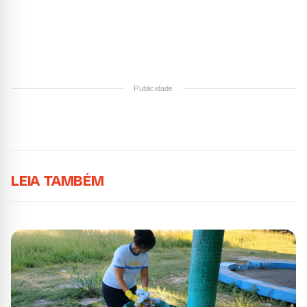
Publicidade
LEIA TAMBÉM