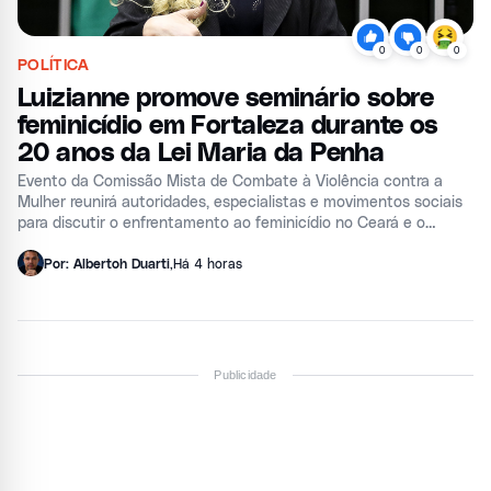
0
0
0
POLÍTICA
Luizianne promove seminário sobre
feminicídio em Fortaleza durante os
20 anos da Lei Maria da Penha
Evento da Comissão Mista de Combate à Violência contra a
Mulher reunirá autoridades, especialistas e movimentos sociais
para discutir o enfrentamento ao feminicídio no Ceará e o
fortalecimento das políticas públicas
Por: Albertoh Duarti
,
Há 4 horas
Publicidade