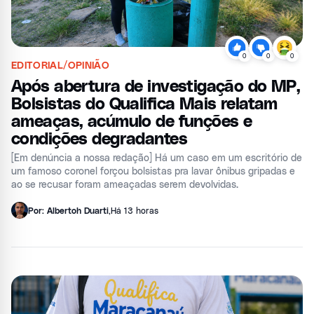
0
0
0
EDITORIAL/OPINIÃO
Após abertura de investigação do MP,
Bolsistas do Qualifica Mais relatam
ameaças, acúmulo de funções e
condições degradantes
[Em denúncia a nossa redação] Há um caso em um escritório de
um famoso coronel forçou bolsistas pra lavar ônibus gripadas e
ao se recusar foram ameaçadas serem devolvidas.
Por: Albertoh Duarti
,
Há 13 horas