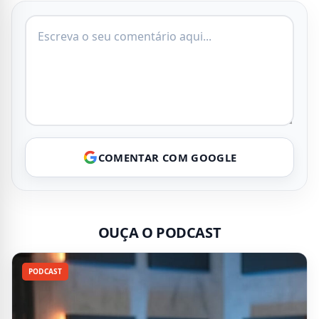
COMENTAR COM GOOGLE
OUÇA O PODCAST
PODCAST