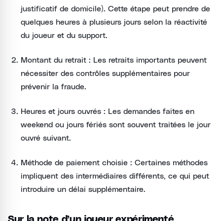
justificatif de domicile). Cette étape peut prendre de
quelques heures à plusieurs jours selon la réactivité
du joueur et du support.
Montant du retrait : Les retraits importants peuvent
nécessiter des contrôles supplémentaires pour
prévenir la fraude.
Heures et jours ouvrés : Les demandes faites en
weekend ou jours fériés sont souvent traitées le jour
ouvré suivant.
Méthode de paiement choisie : Certaines méthodes
impliquent des intermédiaires différents, ce qui peut
introduire un délai supplémentaire.
Sur la note d’un joueur expérimenté