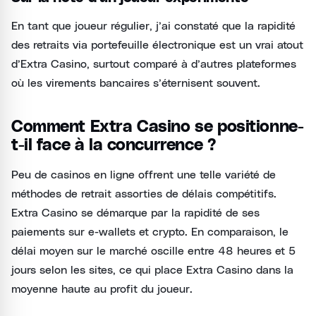
En tant que joueur régulier, j’ai constaté que la rapidité
des retraits via portefeuille électronique est un vrai atout
d’Extra Casino, surtout comparé à d’autres plateformes
où les virements bancaires s’éternisent souvent.
Comment Extra Casino se positionne-
t-il face à la concurrence ?
Peu de casinos en ligne offrent une telle variété de
méthodes de retrait assorties de délais compétitifs.
Extra Casino se démarque par la rapidité de ses
paiements sur e-wallets et crypto. En comparaison, le
délai moyen sur le marché oscille entre 48 heures et 5
jours selon les sites, ce qui place Extra Casino dans la
moyenne haute au profit du joueur.