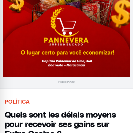
Publicidade
POLÍTICA
Quels sont les délais moyens
pour recevoir ses gains sur