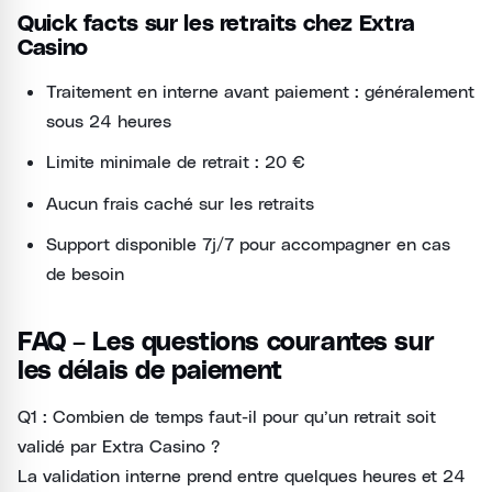
Quick facts sur les retraits chez Extra
Casino
Traitement en interne avant paiement : généralement
sous 24 heures
Limite minimale de retrait : 20 €
Aucun frais caché sur les retraits
Support disponible 7j/7 pour accompagner en cas
de besoin
FAQ – Les questions courantes sur
les délais de paiement
Q1 : Combien de temps faut-il pour qu’un retrait soit
validé par Extra Casino ?
La validation interne prend entre quelques heures et 24