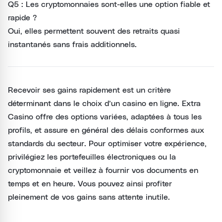
Q5 : Les cryptomonnaies sont-elles une option fiable et
rapide ?
Oui, elles permettent souvent des retraits quasi
instantanés sans frais additionnels.
Recevoir ses gains rapidement est un critère
déterminant dans le choix d’un casino en ligne. Extra
Casino offre des options variées, adaptées à tous les
profils, et assure en général des délais conformes aux
standards du secteur. Pour optimiser votre expérience,
privilégiez les portefeuilles électroniques ou la
cryptomonnaie et veillez à fournir vos documents en
temps et en heure. Vous pouvez ainsi profiter
pleinement de vos gains sans attente inutile.