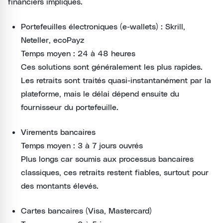
financiers impliqués.
Portefeuilles électroniques (e-wallets) : Skrill,
Neteller, ecoPayz
Temps moyen : 24 à 48 heures
Ces solutions sont généralement les plus rapides.
Les retraits sont traités quasi-instantanément par la
plateforme, mais le délai dépend ensuite du
fournisseur du portefeuille.
Virements bancaires
Temps moyen : 3 à 7 jours ouvrés
Plus longs car soumis aux processus bancaires
classiques, ces retraits restent fiables, surtout pour
des montants élevés.
Cartes bancaires (Visa, Mastercard)