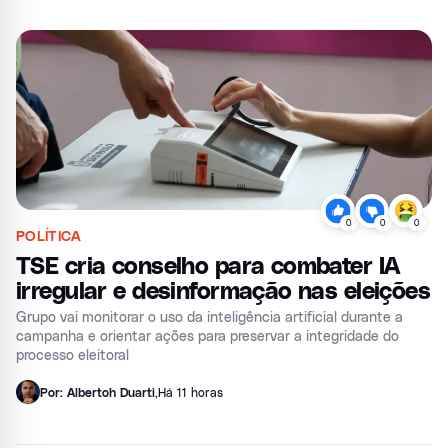
0
0
0
POLÍTICA
TSE cria conselho para combater IA
irregular e desinformação nas eleições
Grupo vai monitorar o uso da inteligência artificial durante a
campanha e orientar ações para preservar a integridade do
processo eleitoral
Por: Albertoh Duarti
,
Há 11 horas