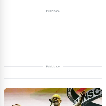
Publicidade
Publicidade