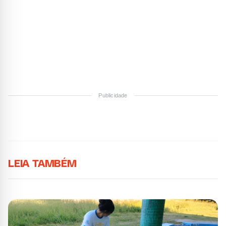
Publicidade
LEIA TAMBÉM