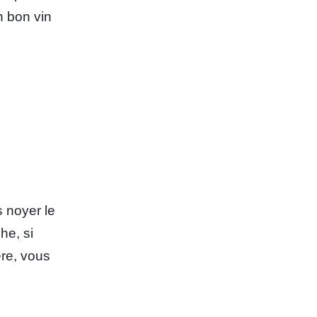
n bon vin
s noyer le
he, si
ère, vous