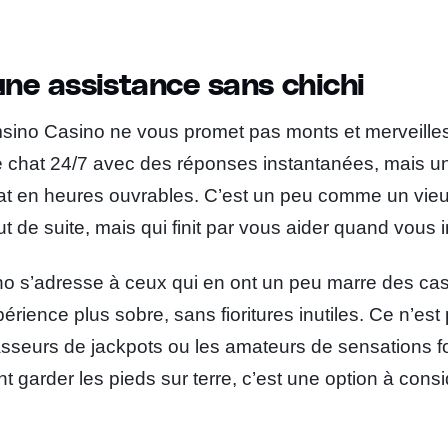
 une assistance sans chichi
msino Casino ne vous promet pas monts et merveilles,
 de chat 24/7 avec des réponses instantanées, mais u
hat en heures ouvrables. C’est un peu comme un vieu
t de suite, mais qui finit par vous aider quand vous i
o s’adresse à ceux qui en ont un peu marre des cas
périence plus sobre, sans fioritures inutiles. Ce n’est
asseurs de jackpots ou les amateurs de sensations f
t garder les pieds sur terre, c’est une option à consi