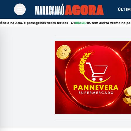
ÚLTIM
sia, e passageiros ficam feridos - G1
BRASIL:
RS tem alerta vermelho para tempest