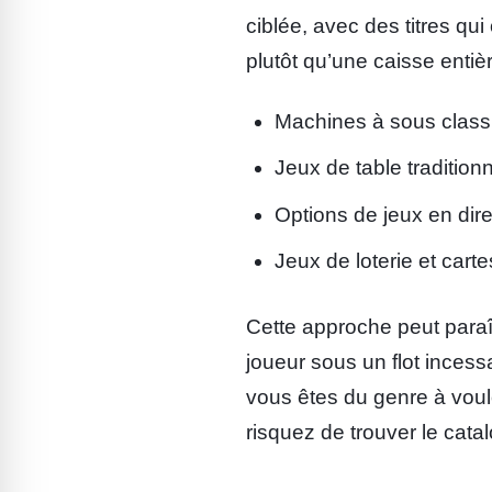
ciblée, avec des titres qu
plutôt qu’une caisse entiè
Machines à sous class
Jeux de table traditionn
Options de jeux en dire
Jeux de loterie et carte
Cette approche peut paraît
joueur sous un flot inces
vous êtes du genre à voul
risquez de trouver le cata