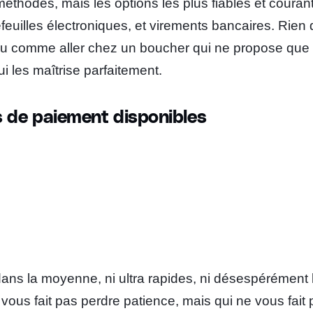
éthodes, mais les options les plus fiables et couran
efeuilles électroniques, et virements bancaires. Rien 
eu comme aller chez un boucher qui ne propose que 
 les maîtrise parfaitement.
 de paiement disponibles
 dans la moyenne, ni ultra rapides, ni désespérément
vous fait pas perdre patience, mais qui ne vous fait