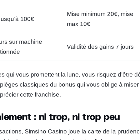
Mise minimum 20€, mise
jusqu’à 100€
max 10€
urs sur machine
Validité des gains 7 jours
tionnée
s qui vous promettent la lune, vous risquez d’être d
s pièges classiques du bonus qui vous oblige à miser 
récier cette franchise.
ement : ni trop, ni trop peu
actions, Simsino Casino joue la carte de la pruden