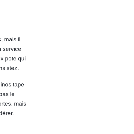
 mais il
n service
x pote qui
nsistez.
inos tape-
 pas le
ortes, mais
dérer.