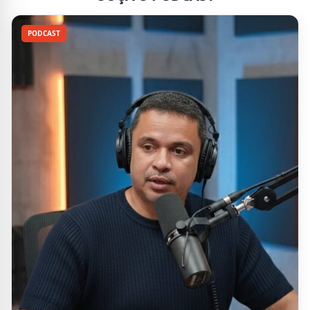
PODCAST