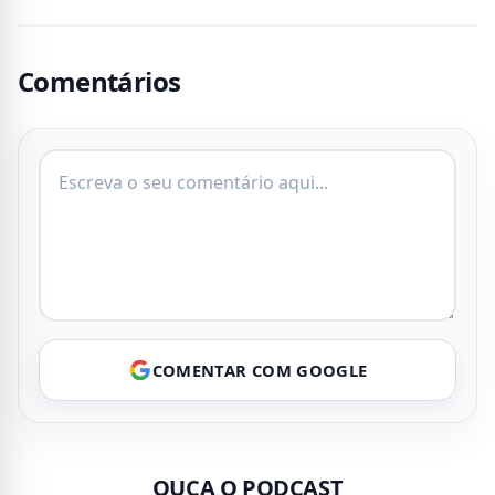
Comentários
COMENTAR COM GOOGLE
OUÇA O PODCAST