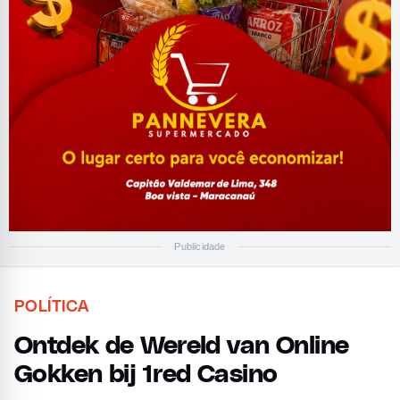
Publicidade
POLÍTICA
Ontdek de Wereld van Online
Gokken bij 1red Casino