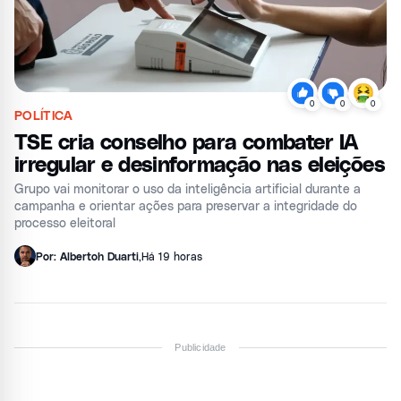
0
0
0
POLÍTICA
TSE cria conselho para combater IA
irregular e desinformação nas eleições
Grupo vai monitorar o uso da inteligência artificial durante a
campanha e orientar ações para preservar a integridade do
processo eleitoral
Por: Albertoh Duarti
,
Há 19 horas
Publicidade