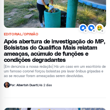
0
0
0
EDITORIAL/OPINIÃO
Após abertura de investigação do MP,
Bolsistas do Qualifica Mais relatam
ameaças, acúmulo de funções e
condições degradantes
[Em denúncia a nossa redação] Há um caso em um escritório de
um famoso coronel forçou bolsistas pra lavar ônibus gripadas e
ao se recusar foram ameaçadas serem devolvidas.
Por: Albertoh Duarti
,
Há 2 dias