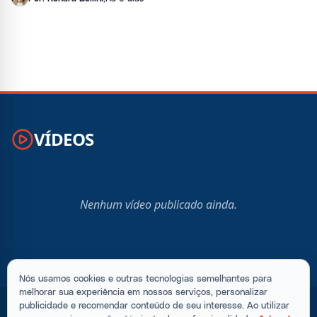
VÍDEOS
Nenhum vídeo publicado ainda.
Nós usamos cookies e outras tecnologias semelhantes para
melhorar sua experiência em nossos serviços, personalizar
publicidade e recomendar conteúdo de seu interesse. Ao utilizar