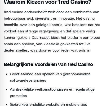
Waarom Kiezen voor 1red Casino?
1red casino onderscheidt zich door een combinatie van
betrouwbaarheid, diversiteit en innovatie. Het casino
beschikt over een geldige licentie, wat betekent dat het
voldoet aan strenge regelgeving en dat spelers veilig
kunnen gokken. Daarnaast biedt het platform een breed
scala aan spellen, van klassieke gokkasten tot live
dealer spellen, waardoor er voor ieder wat wils is.
Belangrijkste Voordelen van 1red Casino
Groot aanbod aan spellen van gerenommeerde
softwareleveranciers
Aantrekkelijke welkomstbonussen en regelmatige
promoties
Gebruiksvriendelijke website en mobiele app