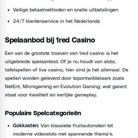
Veilige betaalmethoden en snelle uitbetalingen
24/7 klantenservice in het Nederlands
Spelaanbod bij 1red Casino
Een van de grootste troeven van 1red casino is het
uitgebreide spelaanbod. Of je nu houdt van slots,
tafelspellen of live casino, hier vind je het allemaal. De
spellen worden geleverd door topontwikkelaars zoals
NetEnt, Microgaming en Evolution Gaming, wat garant
staat voor kwaliteit en eerlijke gameplay.
Populaire Spelcategorieën
Gokkasten:
Van klassieke fruitautomaten tot
moderne videoslots met spannende thema’s.