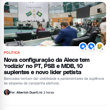
0
0
0
POLÍTICA
Nova configuração da Alece tem
‘rodízio’ no PT, PSB e MDB, 10
suplentes e novo líder petista
Bancadas tentam dar visibilidade a parlamentares da suplência
às vésperas da campanha eleitoral.
Por: Albertoh Duarti
,
Há 2 horas