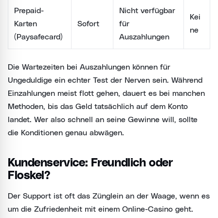
Prepaid-
Nicht verfügbar
Kei
Karten
Sofort
für
ne
(Paysafecard)
Auszahlungen
Die Wartezeiten bei Auszahlungen können für
Ungeduldige ein echter Test der Nerven sein. Während
Einzahlungen meist flott gehen, dauert es bei manchen
Methoden, bis das Geld tatsächlich auf dem Konto
landet. Wer also schnell an seine Gewinne will, sollte
die Konditionen genau abwägen.
Kundenservice: Freundlich oder
Floskel?
Der Support ist oft das Zünglein an der Waage, wenn es
um die Zufriedenheit mit einem Online-Casino geht.