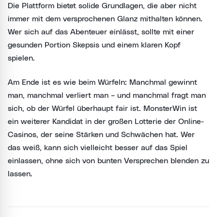
Die Plattform bietet solide Grundlagen, die aber nicht
immer mit dem versprochenen Glanz mithalten können.
Wer sich auf das Abenteuer einlässt, sollte mit einer
gesunden Portion Skepsis und einem klaren Kopf
spielen.
Am Ende ist es wie beim Würfeln: Manchmal gewinnt
man, manchmal verliert man – und manchmal fragt man
sich, ob der Würfel überhaupt fair ist. MonsterWin ist
ein weiterer Kandidat in der großen Lotterie der Online-
Casinos, der seine Stärken und Schwächen hat. Wer
das weiß, kann sich vielleicht besser auf das Spiel
einlassen, ohne sich von bunten Versprechen blenden zu
lassen.