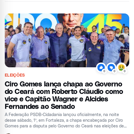
0
0
0
ELEIÇÕES
Ciro Gomes lança chapa ao Governo
do Ceará com Roberto Cláudio como
vice e Capitão Wagner e Alcides
Fernandes ao Senado
A Federação PSDB-Cidadania lançou oficialmente, na noite
desse sábado, 1º, em Fortaleza, a chapa encabeçada por Ciro
Gomes para a disputa pelo Governo do Ceará nas eleições de
2026. O evento foi realizado no Hotel Marina Park e reuniu