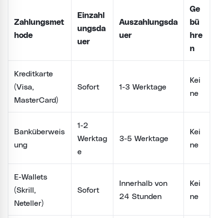
Ge
Einzahl
Zahlungsmet
Auszahlungsda
bü
ungsda
hode
uer
hre
uer
n
Kreditkarte
Kei
(Visa,
Sofort
1-3 Werktage
ne
MasterCard)
1-2
Banküberweis
Kei
Werktag
3-5 Werktage
ung
ne
e
E-Wallets
Innerhalb von
Kei
(Skrill,
Sofort
24 Stunden
ne
Neteller)