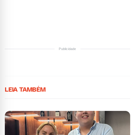
Publicidade
LEIA TAMBÉM