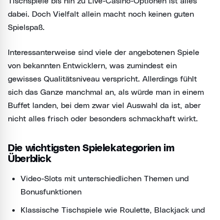
Tischspiele bis hin zu Live-Casino-Optionen ist alles
dabei. Doch Vielfalt allein macht noch keinen guten
Spielspaß.
Interessanterweise sind viele der angebotenen Spiele
von bekannten Entwicklern, was zumindest ein
gewisses Qualitätsniveau verspricht. Allerdings fühlt
sich das Ganze manchmal an, als würde man in einem
Buffet landen, bei dem zwar viel Auswahl da ist, aber
nicht alles frisch oder besonders schmackhaft wirkt.
Die wichtigsten Spielekategorien im
Überblick
Video-Slots mit unterschiedlichen Themen und
Bonusfunktionen
Klassische Tischspiele wie Roulette, Blackjack und