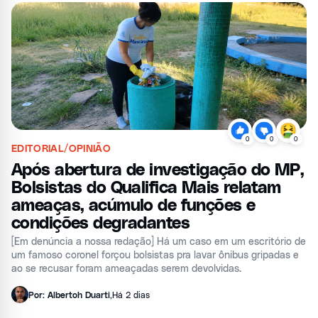
0
0
0
EDITORIAL/OPINIÃO
Após abertura de investigação do MP,
Bolsistas do Qualifica Mais relatam
ameaças, acúmulo de funções e
condições degradantes
[Em denúncia a nossa redação] Há um caso em um escritório de
um famoso coronel forçou bolsistas pra lavar ônibus gripadas e
ao se recusar foram ameaçadas serem devolvidas.
Por: Albertoh Duarti
,
Há 2 dias