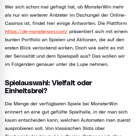
Wer sich schon mal gefragt hat, ob MonsterWin mehr
als nur ein weiterer Anbieter im Dschungel der Online-
Casinos ist, findet hier einige Antworten. Die Plattform
https://de-monsterwin.com/
präsentiert sich mit einem
bunten Portfolio an Spielen und Aktionen, die auf den
ersten Blick verlockend wirken. Doch wie sieht es mit
der Seriosität und dem Spielspaß aus? Das wollen wir
im Folgenden genauer unter die Lupe nehmen.
Spielauswahl: Vielfalt oder
Einheitsbrei?
Die Menge der verfügbaren Spiele bei MonsterWin
erinnert an eine gut gefüllte Spielhalle, in der man sich
kaum entscheiden kann, welchen Automaten man zuerst
ausprobieren soll. Von klassischen Slots über