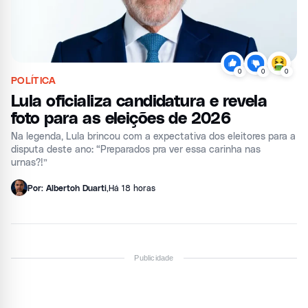
0
0
0
POLÍTICA
Lula oficializa candidatura e revela
foto para as eleições de 2026
Na legenda, Lula brincou com a expectativa dos eleitores para a
disputa deste ano: “Preparados pra ver essa carinha nas
urnas?!”
Por: Albertoh Duarti
,
Há 18 horas
Publicidade