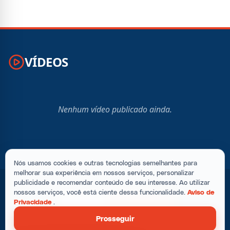
VÍDEOS
Nenhum vídeo publicado ainda.
Nós usamos cookies e outras tecnologias semelhantes para
melhorar sua experiência em nossos serviços, personalizar
publicidade e recomendar conteúdo de seu interesse. Ao utilizar
nossos serviços, você está ciente dessa funcionalidade.
Aviso de
Privacidade
.
© 2026. Todos os direitos reservados.
Prosseguir