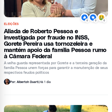
0
0
0
ELEIÇÕES
Aliada de Roberto Pessoa e
investigada por fraude no INSS,
Gorete Pereira usa tornozeleira e
mantém apoio da família Pessoa rumo
à Câmara Federal
A velha guarda representada por Gorete e a terceira geração da
família Pessoa unem forças para garantir a manutenção de seus
respectivos feudos políticos
Por: Albertoh Duarti
,
Há 1 dia