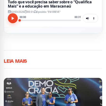
Tudo que você precisa saber sobre o “Qualifica
Mais” e a educação em Maracanaú
02/03/2026
00:31
Episódio "EM BREVE"
00:00
00:31
LEIA MAIS