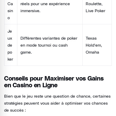
Ca
réels pour une expérience
Roulette,
sin
immersive.
Live Poker
o
Je
ux
Différentes variantes de poker
Texas
de
en mode tournoi ou cash
Hold’em,
po
game.
Omaha
ker
Conseils pour Maximiser vos Gains
en Casino en Ligne
Bien que le jeu reste une question de chance, certaines
stratégies peuvent vous aider à optimiser vos chances
de succès :