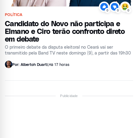
0
0
0
POLÍTICA
Candidato do Novo não participa e
Elmano e Ciro terão confronto direto
em debate
O primeiro debate da disputa eleitoral no Ceará vai ser
transmitido pela Band TV neste domingo (9), a partir das 19h30
Por: Albertoh Duarti
,
Há 17 horas
Publicidade