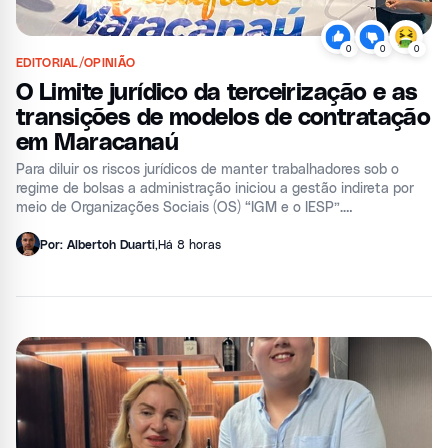
0
0
0
EDITORIAL/OPINIÃO
O Limite jurídico da terceirização e as
transições de modelos de contratação
em Maracanaú
Para diluir os riscos jurídicos de manter trabalhadores sob o
regime de bolsas a administração iniciou a gestão indireta por
meio de Organizações Sociais (OS) “IGM e o IESP”.
Juridicamente, os tribunais e o Ministério Público do Ceará
(MPCE) encaram essa transferência massiva de pessoal como
Por: Albertoh Duarti
,
Há 8 horas
uma engenharia jurídica para desviar da obrigatoriedade do
concurso público