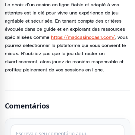
Le choix d’un casino en ligne fiable et adapté à vos
attentes est la clé pour vivre une expérience de jeu
agréable et sécurisée. En tenant compte des critères
évoqués dans ce guide et en explorant des ressources
spécialisées comme
https://madcasinocash.com/
, vous
pourrez sélectionner la plateforme qui vous convient le
mieux. N’oubliez pas que le jeu doit rester un
divertissement, alors jouez de manière responsable et
profitez pleinement de vos sessions en ligne.
Comentários