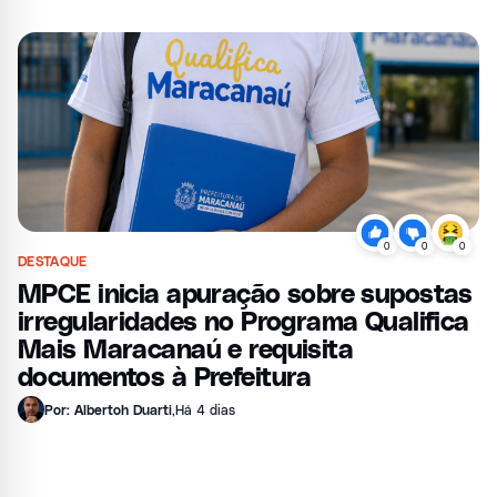
0
0
0
DESTAQUE
MPCE inicia apuração sobre supostas
irregularidades no Programa Qualifica
Mais Maracanaú e requisita
documentos à Prefeitura
Por: Albertoh Duarti
,
Há 4 dias