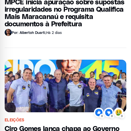
MPCE inicia apuração sobre supostas
irregularidades no Programa Qualifica
Mais Maracanaú e requisita
documentos à Prefeitura
Por: Albertoh Duarti
,
Há 2 dias
0
0
0
ELEIÇÕES
Ciro Gomes lança chapa ao Governo