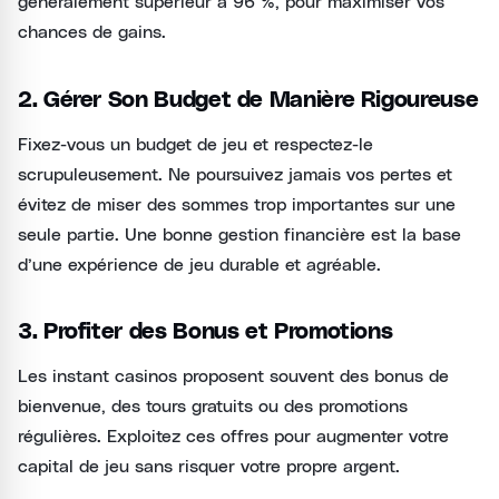
généralement supérieur à 96 %, pour maximiser vos
chances de gains.
2. Gérer Son Budget de Manière Rigoureuse
Fixez-vous un budget de jeu et respectez-le
scrupuleusement. Ne poursuivez jamais vos pertes et
évitez de miser des sommes trop importantes sur une
seule partie. Une bonne gestion financière est la base
d’une expérience de jeu durable et agréable.
3. Profiter des Bonus et Promotions
Les instant casinos proposent souvent des bonus de
bienvenue, des tours gratuits ou des promotions
régulières. Exploitez ces offres pour augmenter votre
capital de jeu sans risquer votre propre argent.