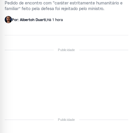
Pedido de encontro com “caráter estritamente humanitário e
familiar” feito pela defesa foi rejeitado pelo ministro.
Por: Albertoh Duarti
,
Há 1 hora
Publicidade
Publicidade