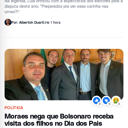
Na legenda, Lula brincou com a expectativa dos eleitores para a
disputa deste ano: “Preparados pra ver essa carinha nas
urnas?!”
Por: Albertoh Duarti
,
Há 1 hora
0
0
0
POLÍTICA
Moraes nega que Bolsonaro receba
visita dos filhos no Dia dos Pais