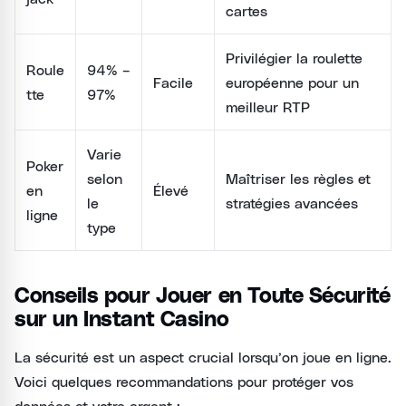
cartes
Privilégier la roulette
Roule
94% –
Facile
européenne pour un
tte
97%
meilleur RTP
Varie
Poker
selon
Maîtriser les règles et
en
Élevé
le
stratégies avancées
ligne
type
Conseils pour Jouer en Toute Sécurité
sur un Instant Casino
La sécurité est un aspect crucial lorsqu’on joue en ligne.
Voici quelques recommandations pour protéger vos
données et votre argent :