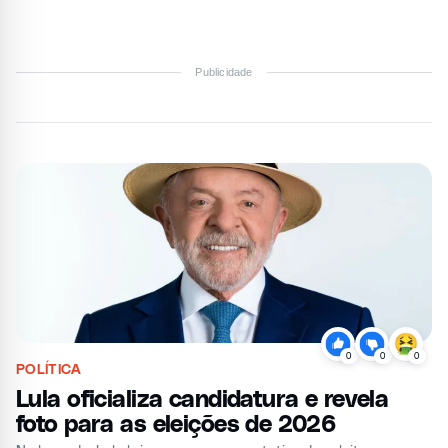
Publicidade
0
0
0
POLÍTICA
Lula oficializa candidatura e revela
foto para as eleições de 2026