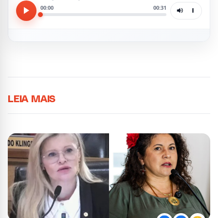
00:00
00:31
LEIA MAIS