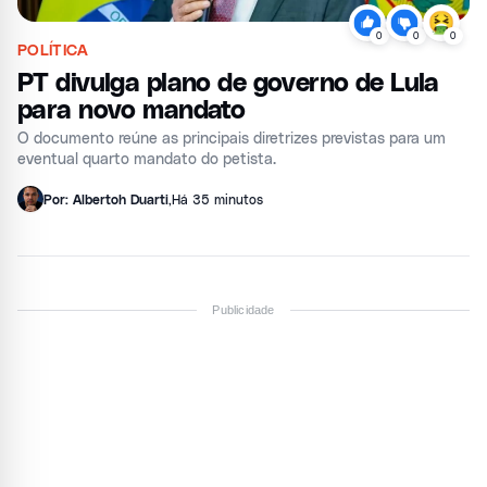
0
0
0
POLÍTICA
PT divulga plano de governo de Lula
para novo mandato
O documento reúne as principais diretrizes previstas para um
eventual quarto mandato do petista.
Por: Albertoh Duarti
,
Há 35 minutos
Publicidade