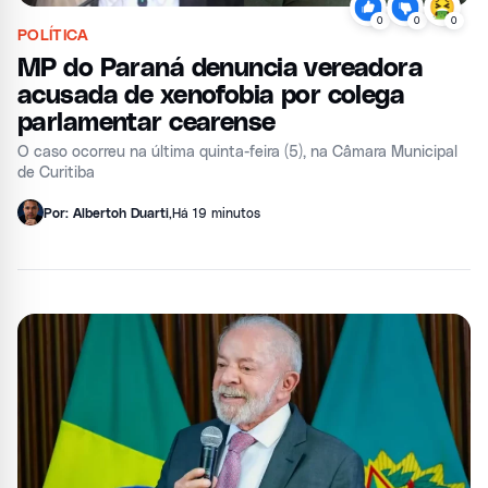
0
0
0
POLÍTICA
MP do Paraná denuncia vereadora
acusada de xenofobia por colega
parlamentar cearense
O caso ocorreu na última quinta-feira (5), na Câmara Municipal
de Curitiba
Por: Albertoh Duarti
,
Há 19 minutos