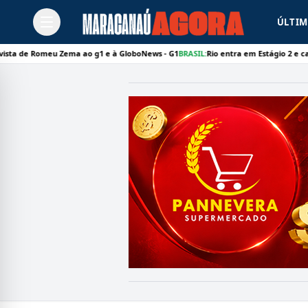
ÚLTIM
e Romeu Zema ao g1 e à GloboNews - G1
BRASIL:
Rio entra em Estágio 2 e cancela a