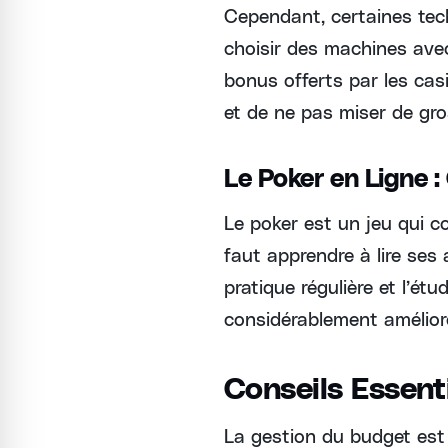
Cependant, certaines te
choisir des machines avec
bonus offerts par les cas
et de ne pas miser de gr
Le Poker en Ligne 
Le poker est un jeu qui c
faut apprendre à lire ses
pratique régulière et l’ét
considérablement amélior
Conseils Essent
La gestion du budget est