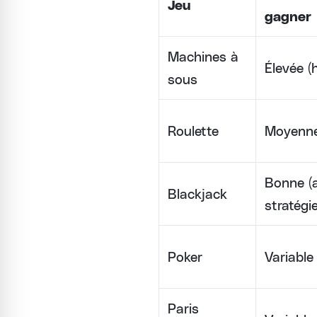
Jeu
gagner
Machines à
Élevée (
sous
Roulette
Moyenn
Bonne (
Blackjack
stratégie
Poker
Variable
Paris