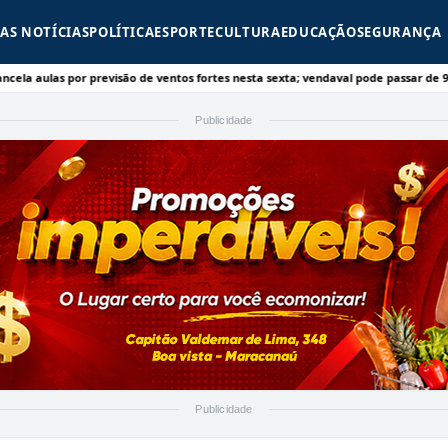
AS NOTÍCIAS
POLÍTICA
ESPORTE
CULTURA
EDUCAÇÃO
SEGURANÇA
ulas por previsão de ventos fortes nesta sexta; vendaval pode passar de 90 km/h 
Publicidade
Publicidade