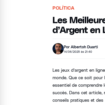
POLÍTICA
Les Meilleur
d’Argent en 
Por Albertoh Duarti
14/06/2025 às 21:40
Les jeux d’argent en ligne
monde. Que ce soit pour le
essentiel de comprendre 
succès. Dans cet article,
conseils pratiques et des