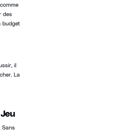
, comme
r des
on budget
sir, il
cher. La
 Jeu
. Sans