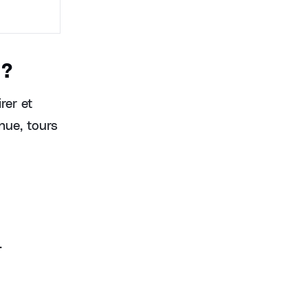
 ?
rer et
nue, tours
.