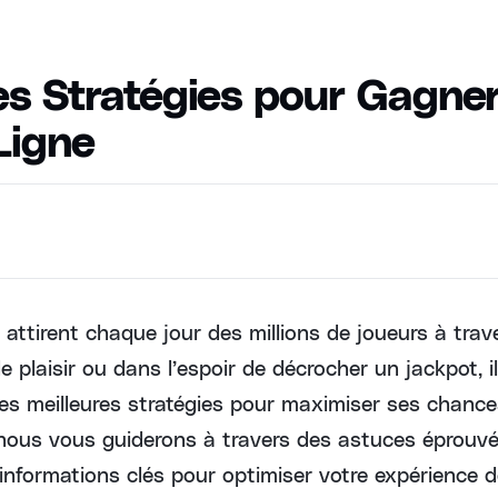
es Stratégies pour Gagne
Ligne
 attirent chaque jour des millions de joueurs à trave
 plaisir ou dans l’espoir de décrocher un jackpot, il
les meilleures stratégies pour maximiser ses chanc
 nous vous guiderons à travers des astuces éprouvé
 informations clés pour optimiser votre expérience d