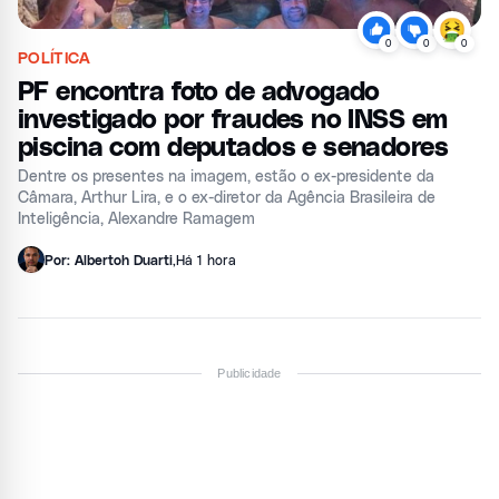
0
0
0
POLÍTICA
PF encontra foto de advogado
investigado por fraudes no INSS em
piscina com deputados e senadores
Dentre os presentes na imagem, estão o ex-presidente da
Câmara, Arthur Lira, e o ex-diretor da Agência Brasileira de
Inteligência, Alexandre Ramagem
Por: Albertoh Duarti
,
Há 1 hora
Publicidade