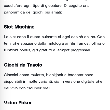
soddisfare ogni tipo di giocatore. Di seguito una
panoramica dei giochi più amati:
Slot Machine
Le slot sono il cuore pulsante di ogni casinò online. Con
temi che spaziano dalla mitologia ai film famosi, offrono
funzioni bonus, giri gratuiti e jackpot progressivi.
Giochi da Tavolo
Classici come roulette, blackjack e baccarat sono
disponibili in molte varianti, sia in versione digitale che
dal vivo con croupier reali.
Video Poker