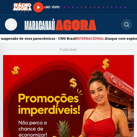
AO VIVO
 de voos panorâmicos - CNN Brasil
INTERNACIONAL:
Ataque com explosivos é regis
Publicidade