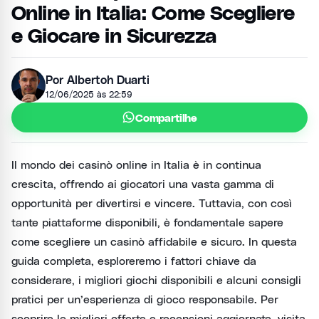
Online in Italia: Come Scegliere
e Giocare in Sicurezza
Por Albertoh Duarti
12/06/2025 às 22:59
Compartilhe
Il mondo dei casinò online in Italia è in continua
crescita, offrendo ai giocatori una vasta gamma di
opportunità per divertirsi e vincere. Tuttavia, con così
tante piattaforme disponibili, è fondamentale sapere
come scegliere un casinò affidabile e sicuro. In questa
guida completa, esploreremo i fattori chiave da
considerare, i migliori giochi disponibili e alcuni consigli
pratici per un’esperienza di gioco responsabile. Per
scoprire le migliori offerte e recensioni aggiornate, visita