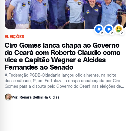
0
0
0
ELEIÇÕES
Ciro Gomes lança chapa ao Governo
do Ceará com Roberto Cláudio como
vice e Capitão Wagner e Alcides
Fernandes ao Senado
A Federação PSDB-Cidadania lançou oficialmente, na noite
desse sábado, 1º, em Fortaleza, a chapa encabeçada por Ciro
Gomes para a disputa pelo Governo do Ceará nas eleições de
2026. O evento foi realizado no Hotel Marina Park e reuniu
lideranças políticas e apoiadores. A composição da chapa terá o
Por: Renara Bellíni
,
Há 6 dias
ex-prefeito de Fortaleza Roberto Cláudio (Federação