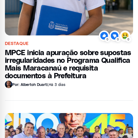
0
0
0
DESTAQUE
MPCE inicia apuração sobre supostas
irregularidades no Programa Qualifica
Mais Maracanaú e requisita
documentos à Prefeitura
Por: Albertoh Duarti
,
Há 3 dias