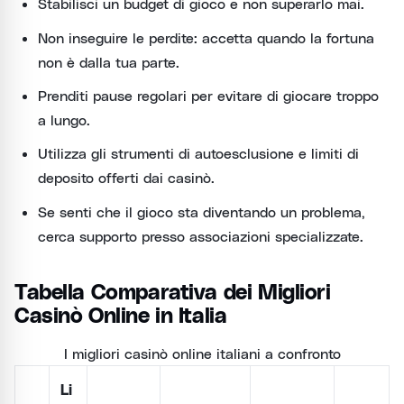
Stabilisci un budget di gioco e non superarlo mai.
Non inseguire le perdite: accetta quando la fortuna
non è dalla tua parte.
Prenditi pause regolari per evitare di giocare troppo
a lungo.
Utilizza gli strumenti di autoesclusione e limiti di
deposito offerti dai casinò.
Se senti che il gioco sta diventando un problema,
cerca supporto presso associazioni specializzate.
Tabella Comparativa dei Migliori
Casinò Online in Italia
I migliori casinò online italiani a confronto
Li