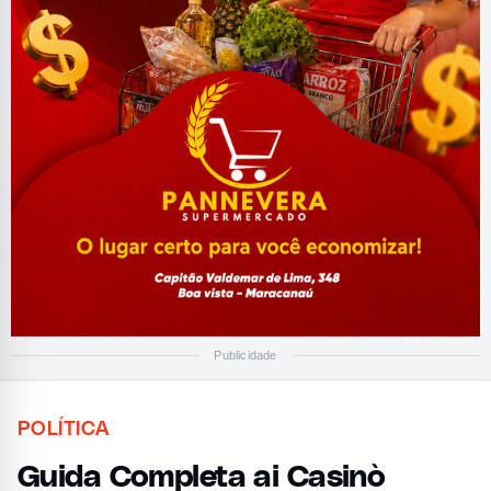
Publicidade
POLÍTICA
Guida Completa ai Casinò