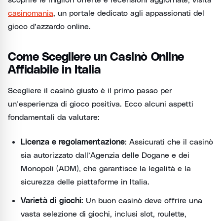
casinomania
, un portale dedicato agli appassionati del
gioco d’azzardo online.
Come Scegliere un Casinò Online
Affidabile in Italia
Scegliere il casinò giusto è il primo passo per
un’esperienza di gioco positiva. Ecco alcuni aspetti
fondamentali da valutare:
Licenza e regolamentazione:
Assicurati che il casinò
sia autorizzato dall’Agenzia delle Dogane e dei
Monopoli (ADM), che garantisce la legalità e la
sicurezza delle piattaforme in Italia.
Varietà di giochi:
Un buon casinò deve offrire una
vasta selezione di giochi, inclusi slot, roulette,