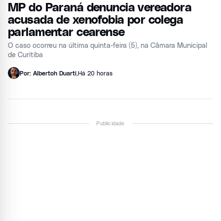
MP do Paraná denuncia vereadora
acusada de xenofobia por colega
parlamentar cearense
O caso ocorreu na última quinta-feira (5), na Câmara Municipal
de Curitiba
Por: Albertoh Duarti
,
Há 20 horas
Publicidade