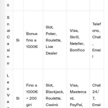
ò
S
n
Telef
Slot,
ai
Visa,
ono,
Bonus
Poker,
C
Skrill,
Chat
Sì
fino a
Roulette,
a
Neteller,
,
1000€
Live
si
Bonifico
Emai
Dealer
n
l
o
L
e
Fino a
Slot,
Visa,
Chat
o
1000€
Blackjack,
Masterca
24/
V
Sì
+ 200
Roulette,
rd,
7,
e
giri
Casinò
PayPal,
Emai
g