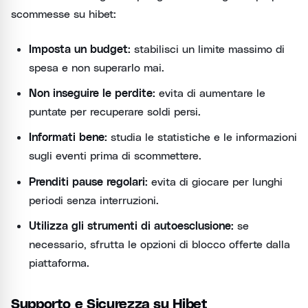
scommesse su hibet:
Imposta un budget:
stabilisci un limite massimo di
spesa e non superarlo mai.
Non inseguire le perdite:
evita di aumentare le
puntate per recuperare soldi persi.
Informati bene:
studia le statistiche e le informazioni
sugli eventi prima di scommettere.
Prenditi pause regolari:
evita di giocare per lunghi
periodi senza interruzioni.
Utilizza gli strumenti di autoesclusione:
se
necessario, sfrutta le opzioni di blocco offerte dalla
piattaforma.
Supporto e Sicurezza su Hibet