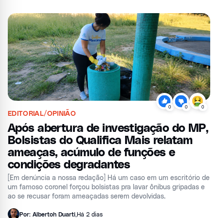
0
0
0
EDITORIAL/OPINIÃO
Após abertura de investigação do MP,
Bolsistas do Qualifica Mais relatam
ameaças, acúmulo de funções e
condições degradantes
[Em denúncia a nossa redação] Há um caso em um escritório de
um famoso coronel forçou bolsistas pra lavar ônibus gripadas e
ao se recusar foram ameaçadas serem devolvidas.
Por: Albertoh Duarti
,
Há 2 dias