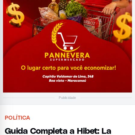
Publicidade
POLÍTICA
Guida Completa a Hibet: La