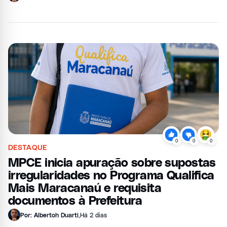
0
0
0
DESTAQUE
MPCE inicia apuração sobre supostas
irregularidades no Programa Qualifica
Mais Maracanaú e requisita
documentos à Prefeitura
Por: Albertoh Duarti
,
Há 2 dias