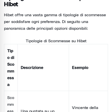
Hibet
Hibet offre una vasta gamma di tipologie di scommesse
per soddisfare ogni preferenza. Di seguito una
panoramica delle principali opzioni disponibili:
Tipologie di Scommesse su Hibet
Tip
o di
Sco
Descrizione
Esempio
mm
ess
a
Sco
mm
Vincente della
ess
Una puntata su un