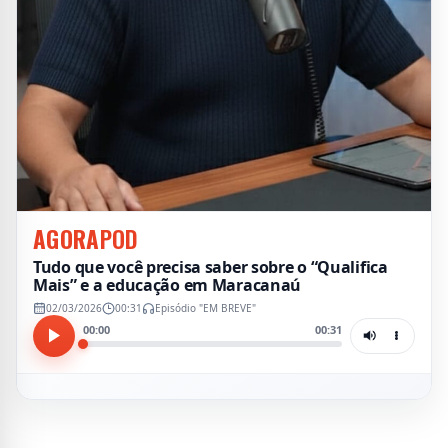
AGORA
POD
Tudo que você precisa saber sobre o “Qualifica
Mais” e a educação em Maracanaú
02/03/2026
00:31
Episódio "EM BREVE"
00:00
00:31