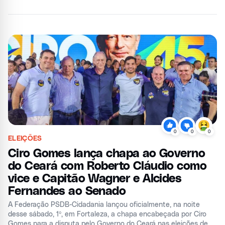
0
0
0
ELEIÇÕES
Ciro Gomes lança chapa ao Governo
do Ceará com Roberto Cláudio como
vice e Capitão Wagner e Alcides
Fernandes ao Senado
A Federação PSDB-Cidadania lançou oficialmente, na noite
desse sábado, 1º, em Fortaleza, a chapa encabeçada por Ciro
Gomes para a disputa pelo Governo do Ceará nas eleições de