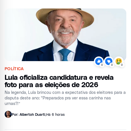
0
0
0
POLÍTICA
Lula oficializa candidatura e revela
foto para as eleições de 2026
Na legenda, Lula brincou com a expectativa dos eleitores para a
disputa deste ano: “Preparados pra ver essa carinha nas
urnas?!”
Por: Albertoh Duarti
,
Há 6 horas