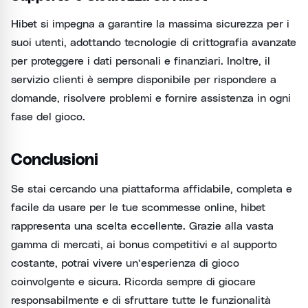
Hibet si impegna a garantire la massima sicurezza per i
suoi utenti, adottando tecnologie di crittografia avanzate
per proteggere i dati personali e finanziari. Inoltre, il
servizio clienti è sempre disponibile per rispondere a
domande, risolvere problemi e fornire assistenza in ogni
fase del gioco.
Conclusioni
Se stai cercando una piattaforma affidabile, completa e
facile da usare per le tue scommesse online, hibet
rappresenta una scelta eccellente. Grazie alla vasta
gamma di mercati, ai bonus competitivi e al supporto
costante, potrai vivere un’esperienza di gioco
coinvolgente e sicura. Ricorda sempre di giocare
responsabilmente e di sfruttare tutte le funzionalità