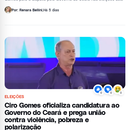
2026. O evento foi realizado no Hotel Marina Park e reuniu
lideranças políticas e apoiadores. A composição da chapa terá o
Por: Renara Bellíni
,
Há 5 dias
ex-prefeito de Fortaleza Roberto Cláudio (Federação
0
0
0
ELEIÇÕES
Ciro Gomes oficializa candidatura ao
Governo do Ceará e prega união
contra violência, pobreza e
polarização