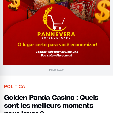
Publicidade
POLÍTICA
Golden Panda Casino : Quels
sont les meilleurs moments