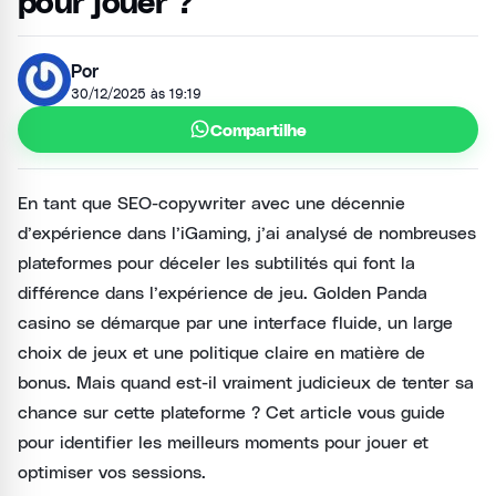
pour jouer ?
Por
30/12/2025 às 19:19
Compartilhe
En tant que SEO-copywriter avec une décennie
d’expérience dans l’iGaming, j’ai analysé de nombreuses
plateformes pour déceler les subtilités qui font la
différence dans l’expérience de jeu. Golden Panda
casino se démarque par une interface fluide, un large
choix de jeux et une politique claire en matière de
bonus. Mais quand est-il vraiment judicieux de tenter sa
chance sur cette plateforme ? Cet article vous guide
pour identifier les meilleurs moments pour jouer et
optimiser vos sessions.