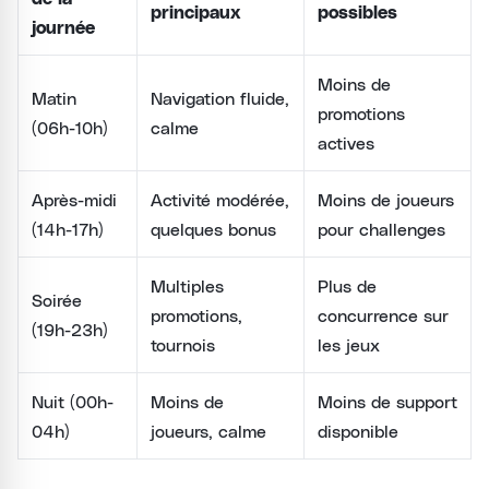
principaux
possibles
journée
Moins de
Matin
Navigation fluide,
promotions
(06h-10h)
calme
actives
Après-midi
Activité modérée,
Moins de joueurs
(14h-17h)
quelques bonus
pour challenges
Multiples
Plus de
Soirée
promotions,
concurrence sur
(19h-23h)
tournois
les jeux
Nuit (00h-
Moins de
Moins de support
04h)
joueurs, calme
disponible