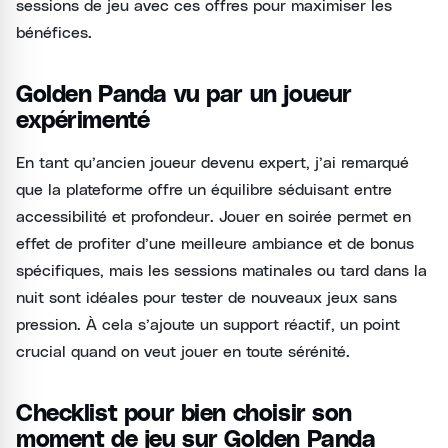
sessions de jeu avec ces offres pour maximiser les
bénéfices.
Golden Panda vu par un joueur
expérimenté
En tant qu’ancien joueur devenu expert, j’ai remarqué
que la plateforme offre un équilibre séduisant entre
accessibilité et profondeur. Jouer en soirée permet en
effet de profiter d’une meilleure ambiance et de bonus
spécifiques, mais les sessions matinales ou tard dans la
nuit sont idéales pour tester de nouveaux jeux sans
pression. À cela s’ajoute un support réactif, un point
crucial quand on veut jouer en toute sérénité.
Checklist pour bien choisir son
moment de jeu sur Golden Panda