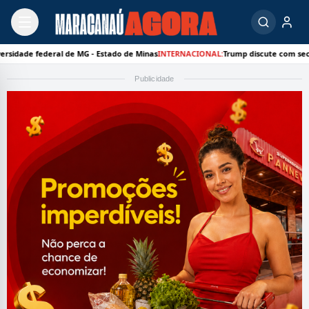
deral de MG - Estado de Minas
INTERNACIONAL:
Trump discute com secretário de De
Publicidade