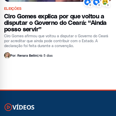
0
0
0
ELEIÇÕES
Ciro Gomes explica por que voltou a
disputar o Governo do Ceará: “Ainda
posso servir”
Ciro Gomes afirmou que voltou a disputar o Governo do Ceará
por acreditar que ainda pode contribuir com o Estado. A
declaração foi feita durante a convenção.
Por: Renara Bellíni
,
Há 5 dias
VÍDEOS