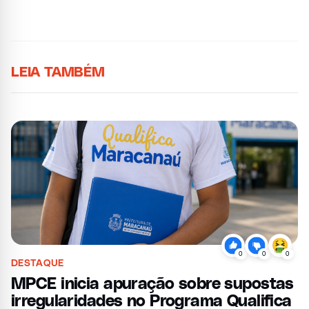
LEIA TAMBÉM
0
0
0
DESTAQUE
MPCE inicia apuração sobre supostas
irregularidades no Programa Qualifica