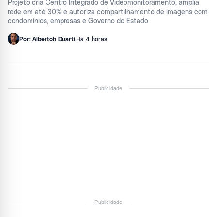
Projeto cria Centro Integrado de Videomonitoramento, amplia
rede em até 30% e autoriza compartilhamento de imagens com
condomínios, empresas e Governo do Estado
Por: Albertoh Duarti
,
Há 4 horas
Publicidade
Publicidade