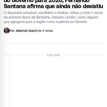
Santana afirma que ainda não desistiu
O deputado estadual, candidato a federal, voltou a citar o nome
da primeira-dama de Barbalha, Catiane Landim, como alguém
que agregaria para a região como suplente ao Senado
Por: Albertoh Duarti
,
Há 3 horas
Publicidade