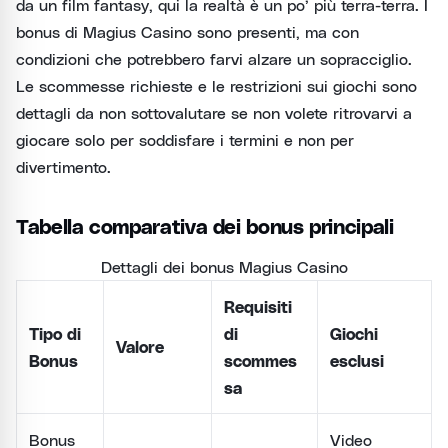
da un film fantasy, qui la realtà è un po’ più terra-terra. I
bonus di Magius Casino sono presenti, ma con
condizioni che potrebbero farvi alzare un sopracciglio.
Le scommesse richieste e le restrizioni sui giochi sono
dettagli da non sottovalutare se non volete ritrovarvi a
giocare solo per soddisfare i termini e non per
divertimento.
Tabella comparativa dei bonus principali
Dettagli dei bonus Magius Casino
Requisiti
Tipo di
di
Giochi
Valore
Bonus
scommes
esclusi
sa
Bonus
Video