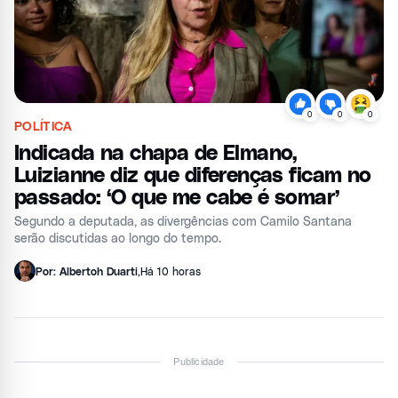
0
0
0
POLÍTICA
Indicada na chapa de Elmano,
Luizianne diz que diferenças ficam no
passado: ‘O que me cabe é somar’
Segundo a deputada, as divergências com Camilo Santana
serão discutidas ao longo do tempo.
Por: Albertoh Duarti
,
Há 10 horas
Publicidade