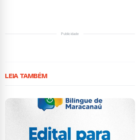
Publicidade
LEIA TAMBÉM