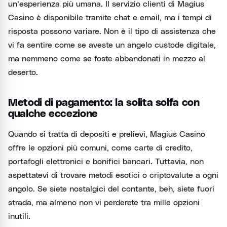
un’esperienza più umana. Il servizio clienti di Magius
Casino è disponibile tramite chat e email, ma i tempi di
risposta possono variare. Non è il tipo di assistenza che
vi fa sentire come se aveste un angelo custode digitale,
ma nemmeno come se foste abbandonati in mezzo al
deserto.
Metodi di pagamento: la solita solfa con
qualche eccezione
Quando si tratta di depositi e prelievi, Magius Casino
offre le opzioni più comuni, come carte di credito,
portafogli elettronici e bonifici bancari. Tuttavia, non
aspettatevi di trovare metodi esotici o criptovalute a ogni
angolo. Se siete nostalgici del contante, beh, siete fuori
strada, ma almeno non vi perderete tra mille opzioni
inutili.