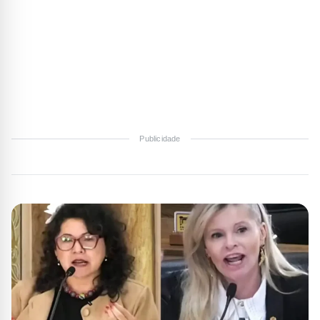
Publicidade