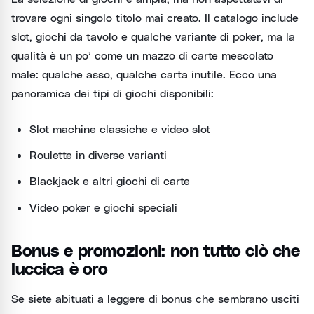
trovare ogni singolo titolo mai creato. Il catalogo include
slot, giochi da tavolo e qualche variante di poker, ma la
qualità è un po’ come un mazzo di carte mescolato
male: qualche asso, qualche carta inutile. Ecco una
panoramica dei tipi di giochi disponibili:
Slot machine classiche e video slot
Roulette in diverse varianti
Blackjack e altri giochi di carte
Video poker e giochi speciali
Bonus e promozioni: non tutto ciò che
luccica è oro
Se siete abituati a leggere di bonus che sembrano usciti