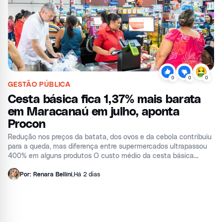
0
0
0
GESTÃO PÚBLICA
Cesta básica fica 1,37% mais barata
em Maracanaú em julho, aponta
Procon
Redução nos preços da batata, dos ovos e da cebola contribuiu
para a queda, mas diferença entre supermercados ultrapassou
400% em alguns produtos O custo médio da cesta básica
apresentou redução de 1,37% em Maracanaú…
Por: Renara Bellíni
,
Há 2 dias