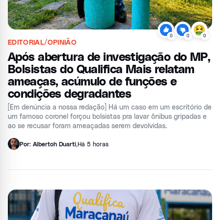
0
0
0
EDITORIAL/OPINIÃO
Após abertura de investigação do MP,
Bolsistas do Qualifica Mais relatam
ameaças, acúmulo de funções e
condições degradantes
[Em denúncia a nossa redação] Há um caso em um escritório de
um famoso coronel forçou bolsistas pra lavar ônibus gripadas e
ao se recusar foram ameaçadas serem devolvidas.
Por: Albertoh Duarti
,
Há 5 horas