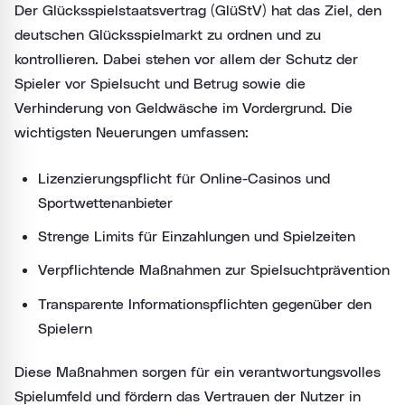
Der Glücksspielstaatsvertrag (GlüStV) hat das Ziel, den
deutschen Glücksspielmarkt zu ordnen und zu
kontrollieren. Dabei stehen vor allem der Schutz der
Spieler vor Spielsucht und Betrug sowie die
Verhinderung von Geldwäsche im Vordergrund. Die
wichtigsten Neuerungen umfassen:
Lizenzierungspflicht für Online-Casinos und
Sportwettenanbieter
Strenge Limits für Einzahlungen und Spielzeiten
Verpflichtende Maßnahmen zur Spielsuchtprävention
Transparente Informationspflichten gegenüber den
Spielern
Diese Maßnahmen sorgen für ein verantwortungsvolles
Spielumfeld und fördern das Vertrauen der Nutzer in