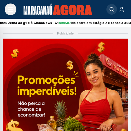
o g1 e à GloboNews - G1
BRASIL:
Rio entra em Estágio 2 e cancela aulas por previs
Publicidade