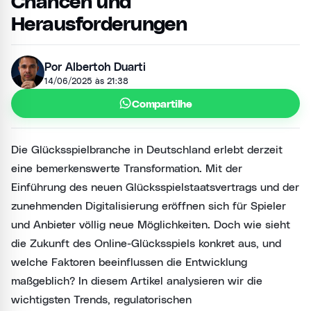
Chancen und
Herausforderungen
Por Albertoh Duarti
14/06/2025 às 21:38
Compartilhe
Die Glücksspielbranche in Deutschland erlebt derzeit
eine bemerkenswerte Transformation. Mit der
Einführung des neuen Glücksspielstaatsvertrags und der
zunehmenden Digitalisierung eröffnen sich für Spieler
und Anbieter völlig neue Möglichkeiten. Doch wie sieht
die Zukunft des Online-Glücksspiels konkret aus, und
welche Faktoren beeinflussen die Entwicklung
maßgeblich? In diesem Artikel analysieren wir die
wichtigsten Trends, regulatorischen