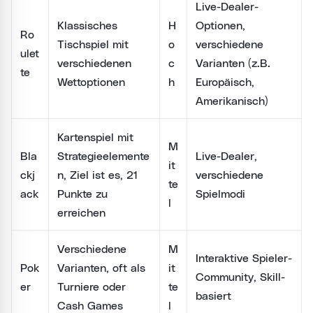
Live-Dealer-
Klassisches
H
Optionen,
Ro
Tischspiel mit
o
verschiedene
ulet
verschiedenen
c
Varianten (z.B.
te
Wettoptionen
h
Europäisch,
Amerikanisch)
Kartenspiel mit
M
Bla
Strategieelemente
Live-Dealer,
it
ckj
n, Ziel ist es, 21
verschiedene
te
ack
Punkte zu
Spielmodi
l
erreichen
Verschiedene
M
Interaktive Spieler-
Pok
Varianten, oft als
it
Community, Skill-
er
Turniere oder
te
basiert
Cash Games
l