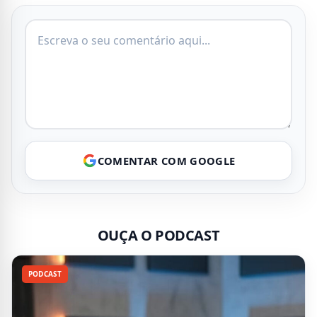
COMENTAR COM GOOGLE
OUÇA O PODCAST
PODCAST