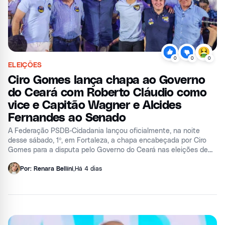
0
0
0
ELEIÇÕES
Ciro Gomes lança chapa ao Governo
do Ceará com Roberto Cláudio como
vice e Capitão Wagner e Alcides
Fernandes ao Senado
A Federação PSDB-Cidadania lançou oficialmente, na noite
desse sábado, 1º, em Fortaleza, a chapa encabeçada por Ciro
Gomes para a disputa pelo Governo do Ceará nas eleições de
2026. O evento foi realizado no Hotel Marina Park e reuniu
lideranças políticas e apoiadores. A composição da chapa terá o
Por: Renara Bellíni
,
Há 4 dias
ex-prefeito de Fortaleza Roberto Cláudio (Federação