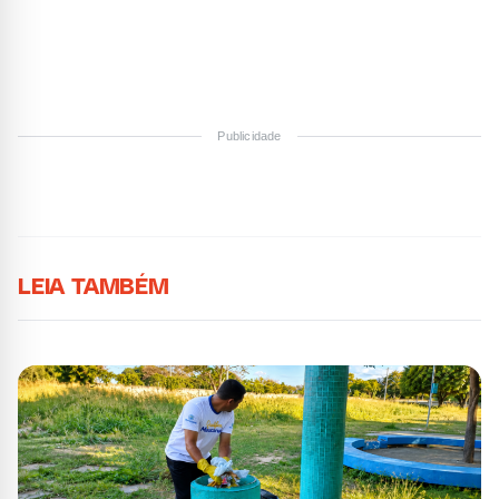
Publicidade
LEIA TAMBÉM