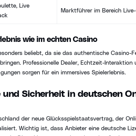
ulette, Live
Marktführer im Bereich Live
ack
rlebnis wie im echten Casino
esonders beliebt, da sie das authentische Casino-F
bringen. Professionelle Dealer, Echtzeit-Interaktion
gungen sorgen für ein immersives Spielerlebnis.
 und Sicherheit in deutschen On
utschland der neue Glücksspielstaatsvertrag, der Onl
lisiert. Wichtig ist, dass Anbieter eine deutsche Li