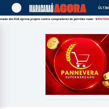
ÚLTIM
s EUA aprova projeto contra compradores de petróleo russo - G1
INTERNACIONAL: