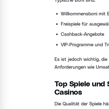
Willkommensboni mit 
Freispiele für ausgewä
Cashback-Angebote
VIP-Programme und Tr
Es ist jedoch wichtig, d
Anforderungen wie Umsat
Top Spiele und 
Casinos
Die Qualität der Spiele h