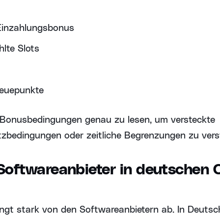
Einzahlungsbonus
hlte Slots
euepunkte
ie Bonusbedingungen genau zu lesen, um versteckte
zbedingungen oder zeitliche Begrenzungen zu vers
Softwareanbieter in deutschen 
ängt stark von den Softwareanbietern ab. In Deutsc