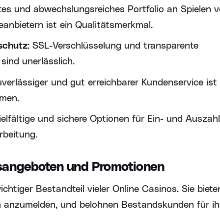
tes und abwechslungsreiches Portfolio an Spielen 
anbietern ist ein Qualitätsmerkmal.
schutz:
SSL-Verschlüsselung und transparente
sind unerlässlich.
verlässiger und gut erreichbarer Kundenservice ist
emen.
elfältige und sichere Optionen für Ein- und Auszah
rbeitung.
usangeboten und Promotionen
chtiger Bestandteil vieler Online Casinos. Sie biet
ich anzumelden, und belohnen Bestandskunden für ih