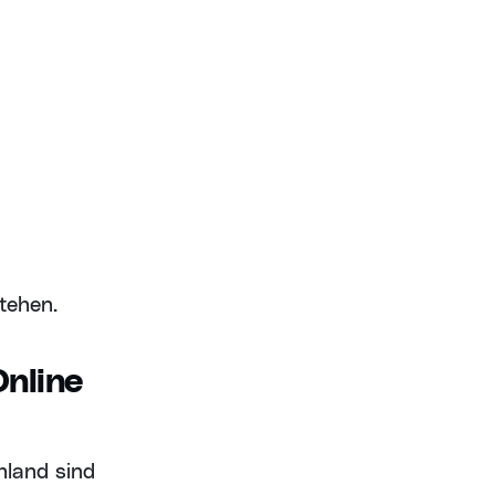
tehen.
Online
hland sind