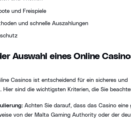
ote und Freispiele
hoden und schnelle Auszahlungen
nschutz
der Auswahl eines Online Casino
line Casinos ist entscheidend für ein sicheres und
Hier sind die wichtigsten Kriterien, die Sie beachten
ulierung:
Achten Sie darauf, dass das Casino eine 
erweise von der Malta Gaming Authority oder der de