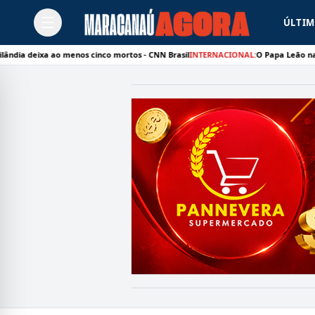
ÚLTIM
eixa ao menos cinco mortos - CNN Brasil
INTERNACIONAL:
O Papa Leão na França: