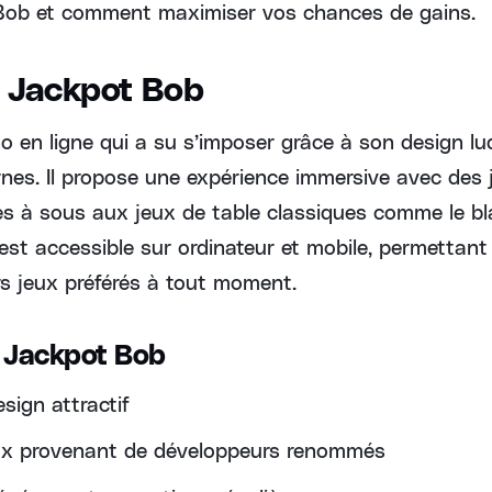
Bob et comment maximiser vos chances de gains.
e Jackpot Bob
 en ligne qui a su s’imposer grâce à son design lu
nes. Il propose une expérience immersive avec des 
es à sous aux jeux de table classiques comme le bl
 est accessible sur ordinateur et mobile, permettant
urs jeux préférés à tout moment.
e Jackpot Bob
esign attractif
eux provenant de développeurs renommés