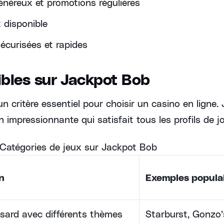
néreux et promotions régulières
t disponible
écurisées et rapides
ibles sur Jackpot Bob
un critère essentiel pour choisir un casino en ligne.
 impressionnante qui satisfait tous les profils de j
Catégories de jeux sur Jackpot Bob
n
Exemples popula
sard avec différents thèmes
Starburst, Gonzo’