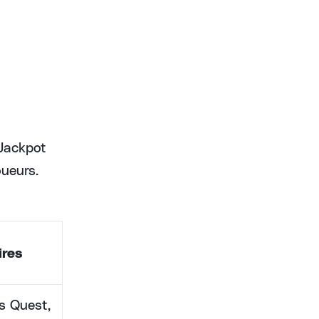
 Jackpot
oueurs.
ires
s Quest,