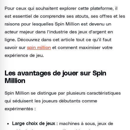
Pour ceux qui souhaitent explorer cette plateforme, il
est essentiel de comprendre ses atouts, ses offres et les
raisons pour lesquelles Spin Million est devenu un
acteur majeur dans l’industrie des jeux d’argent en
ligne. Découvrez dans cet article tout ce qu’il faut
savoir sur
spin million
et comment maximiser votre
expérience de jeu.
Les avantages de jouer sur Spin
Million
Spin Million se distingue par plusieurs caractéristiques
qui séduisent les joueurs débutants comme
expérimentés :
Large choix de jeux :
machines à sous, jeux de