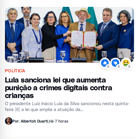
0
0
0
POLÍTICA
Lula sanciona lei que aumenta
punição a crimes digitais contra
crianças
O presidente Luiz Inácio Lula da Silva sancionou nesta quinta-
feira (6) a lei que amplia a atuação da…
Por: Albertoh Duarti
,
Há 7 horas