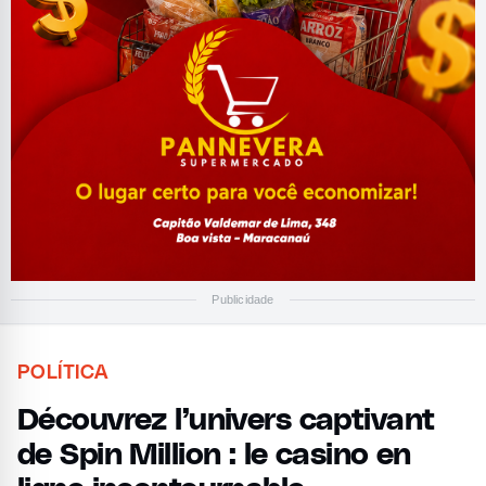
Publicidade
POLÍTICA
Découvrez l’univers captivant
de Spin Million : le casino en