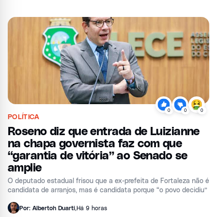
0
0
0
POLÍTICA
Roseno diz que entrada de Luizianne
na chapa governista faz com que
“garantia de vitória” ao Senado se
amplie
O deputado estadual frisou que a ex-prefeita de Fortaleza não é
candidata de arranjos, mas é candidata porque “o povo decidiu”
Por: Albertoh Duarti
,
Há 9 horas