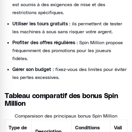
est soumis à des exigences de mise et des
restrictions spécifiques.
Utiliser les tours gratuits :
ils permettent de tester
les machines à sous sans risquer votre argent.
Profiter des offres régulières :
Spin Million propose
fréquemment des promotions pour les joueurs
fidèles.
Gérer son budget :
fixez-vous des limites pour éviter
les pertes excessives.
Tableau comparatif des bonus Spin
Million
Comparaison des principaux bonus Spin Million
Type de
Conditions
Vali
Description