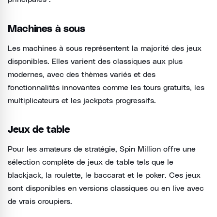
Machines à sous
Les machines à sous représentent la majorité des jeux
disponibles. Elles varient des classiques aux plus
modernes, avec des thèmes variés et des
fonctionnalités innovantes comme les tours gratuits, les
multiplicateurs et les jackpots progressifs.
Jeux de table
Pour les amateurs de stratégie, Spin Million offre une
sélection complète de jeux de table tels que le
blackjack, la roulette, le baccarat et le poker. Ces jeux
sont disponibles en versions classiques ou en live avec
de vrais croupiers.