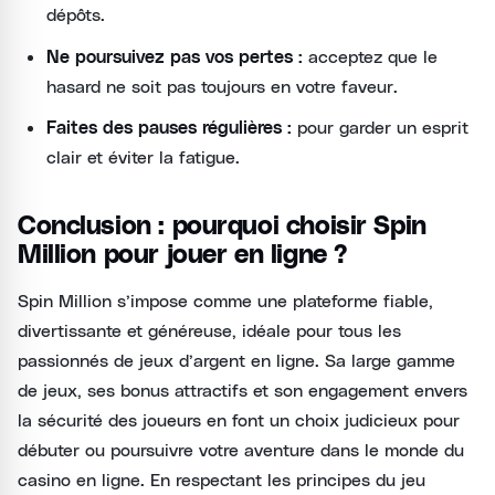
dépôts.
Ne poursuivez pas vos pertes :
acceptez que le
hasard ne soit pas toujours en votre faveur.
Faites des pauses régulières :
pour garder un esprit
clair et éviter la fatigue.
Conclusion : pourquoi choisir Spin
Million pour jouer en ligne ?
Spin Million s’impose comme une plateforme fiable,
divertissante et généreuse, idéale pour tous les
passionnés de jeux d’argent en ligne. Sa large gamme
de jeux, ses bonus attractifs et son engagement envers
la sécurité des joueurs en font un choix judicieux pour
débuter ou poursuivre votre aventure dans le monde du
casino en ligne. En respectant les principes du jeu