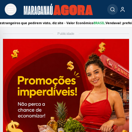
s que pedirem visto, diz site - Valor Econômico
BRASIL:
Vendaval: prefeitura do Rio
Publicidade