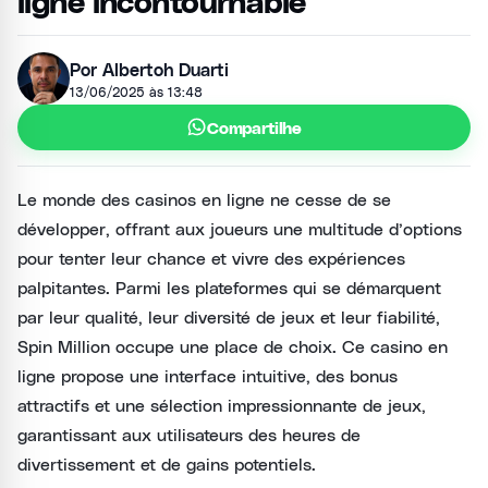
ligne incontournable
Por Albertoh Duarti
13/06/2025 às 13:48
Compartilhe
Le monde des casinos en ligne ne cesse de se
développer, offrant aux joueurs une multitude d’options
pour tenter leur chance et vivre des expériences
palpitantes. Parmi les plateformes qui se démarquent
par leur qualité, leur diversité de jeux et leur fiabilité,
Spin Million occupe une place de choix. Ce casino en
ligne propose une interface intuitive, des bonus
attractifs et une sélection impressionnante de jeux,
garantissant aux utilisateurs des heures de
divertissement et de gains potentiels.