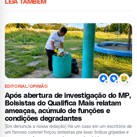
LEIA TAMBÉM
0
0
0
EDITORIAL/OPINIÃO
Após abertura de investigação do MP,
Bolsistas do Qualifica Mais relatam
ameaças, acúmulo de funções e
condições degradantes
[Em denúncia a nossa redação] Há um caso em um escritório de
um famoso coronel forçou bolsistas pra lavar ônibus gripadas e