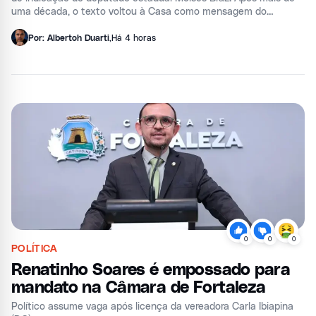
uma década, o texto voltou à Casa como mensagem do
governo.
Por: Albertoh Duarti
,
Há 4 horas
0
0
0
POLÍTICA
Renatinho Soares é empossado para
mandato na Câmara de Fortaleza
Político assume vaga após licença da vereadora Carla Ibiapina