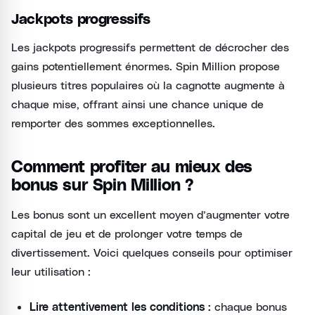
Jackpots progressifs
Les jackpots progressifs permettent de décrocher des
gains potentiellement énormes. Spin Million propose
plusieurs titres populaires où la cagnotte augmente à
chaque mise, offrant ainsi une chance unique de
remporter des sommes exceptionnelles.
Comment profiter au mieux des
bonus sur Spin Million ?
Les bonus sont un excellent moyen d’augmenter votre
capital de jeu et de prolonger votre temps de
divertissement. Voici quelques conseils pour optimiser
leur utilisation :
Lire attentivement les conditions :
chaque bonus