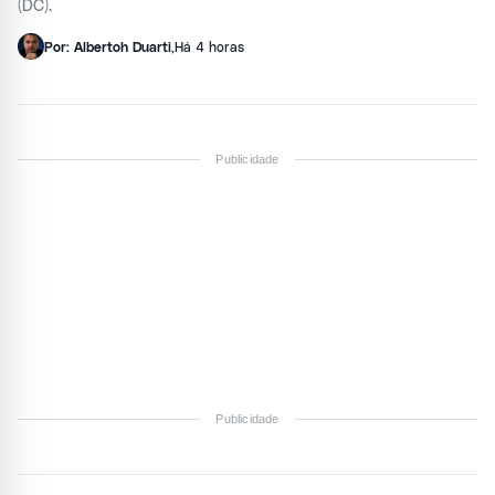
(DC).
Por: Albertoh Duarti
,
Há 4 horas
Publicidade
Publicidade