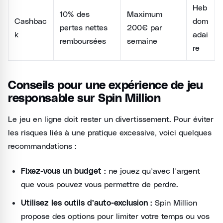
Heb
10% des
Maximum
Cashbac
dom
pertes nettes
200€ par
k
adai
remboursées
semaine
re
Conseils pour une expérience de jeu
responsable sur Spin Million
Le jeu en ligne doit rester un divertissement. Pour éviter
les risques liés à une pratique excessive, voici quelques
recommandations :
Fixez-vous un budget :
ne jouez qu’avec l’argent
que vous pouvez vous permettre de perdre.
Utilisez les outils d’auto-exclusion :
Spin Million
propose des options pour limiter votre temps ou vos