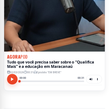
AGORA
POD
Tudo que você precisa saber sobre o “Qualifica
Mais” e a educação em Maracanaú
02/03/2026
00:31
Episódio "EM BREVE"
00:00
00:31