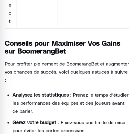
e
c
t
Conseils pour Maximiser Vos Gains
sur BoomerangBet
Pour profiter pleinement de BoomerangBet et augmenter
vos chances de succès, voici quelques astuces à suivre
:
Analysez les statistiques :
Prenez le temps d’étudier
les performances des équipes et des joueurs avant
de parier.
Gérez votre budget :
Fixez-vous une limite de mise
pour éviter les pertes excessives.