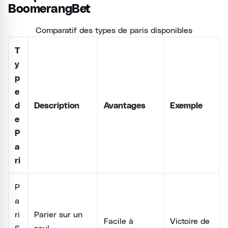
BoomerangBet
Comparatif des types de paris disponibles
T
y
p
e
d
Description
Avantages
Exemple
e
P
a
ri
P
a
ri
Parier sur un
Facile à
Victoire de
S
seul