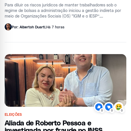
Para diluir os riscos jurídicos de manter trabalhadores sob o
regime de bolsas a administração iniciou a gestão indireta por
meio de Organizações Sociais (OS) “IGM e o IESP”.
Juridicamente, os tribunais e o Ministério Público do Ceará
(MPCE) encaram essa transferência massiva de pessoal como
Por: Albertoh Duarti
,
Há 7 horas
uma engenharia jurídica para desviar da obrigatoriedade do
concurso público
0
0
0
ELEIÇÕES
Aliada de Roberto Pessoa e
investigada por fraude no INSS,