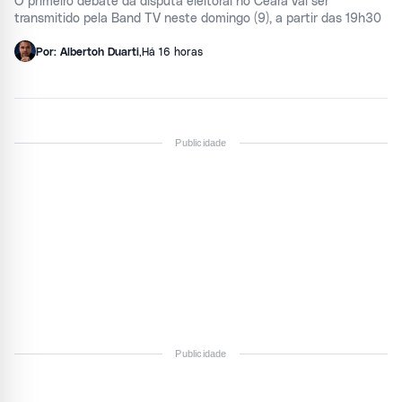
O primeiro debate da disputa eleitoral no Ceará vai ser
transmitido pela Band TV neste domingo (9), a partir das 19h30
Por: Albertoh Duarti
,
Há 16 horas
Publicidade
Publicidade