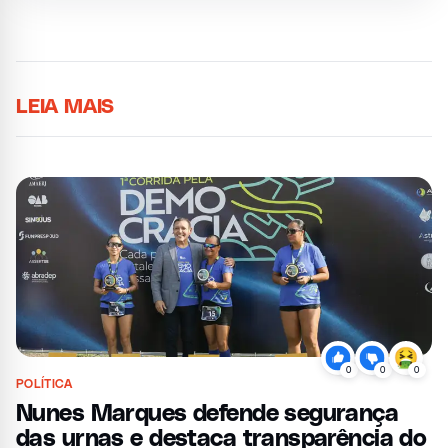
LEIA MAIS
0
0
0
POLÍTICA
Nunes Marques defende segurança
das urnas e destaca transparência do