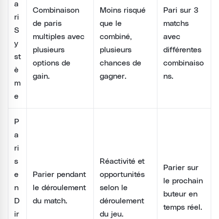
a
Combinaison
Moins risqué
Pari sur 3
ri
de paris
que le
matchs
S
multiples avec
combiné,
avec
y
plusieurs
plusieurs
différentes
st
options de
chances de
combinaiso
è
gain.
gagner.
ns.
m
e
P
a
ri
s
Réactivité et
Parier sur
e
Parier pendant
opportunités
le prochain
n
le déroulement
selon le
buteur en
D
du match.
déroulement
temps réel.
ir
du jeu.