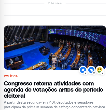
Publicidade
0
0
0
POLÍTICA
Congresso retoma atividades com
agenda de votações antes do período
eleitoral
A partir desta segunda-feira (10), deputados e senadores
participam da primeira semana de esforço concentrado prevista