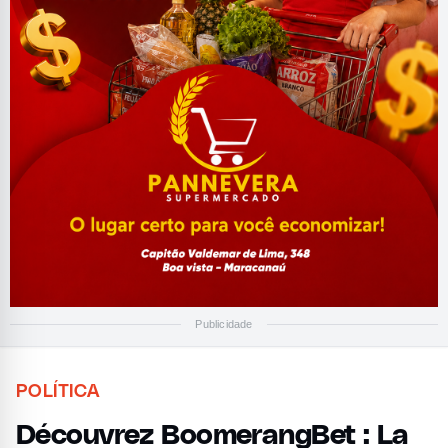
Publicidade
POLÍTICA
Découvrez BoomerangBet : La