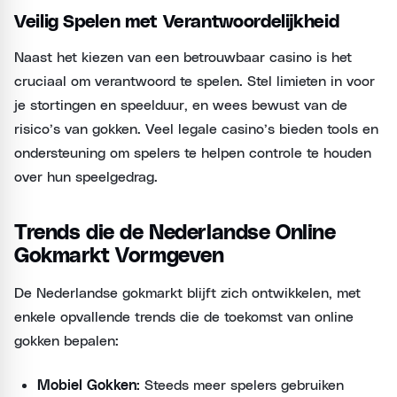
Veilig Spelen met Verantwoordelijkheid
Naast het kiezen van een betrouwbaar casino is het
cruciaal om verantwoord te spelen. Stel limieten in voor
je stortingen en speelduur, en wees bewust van de
risico’s van gokken. Veel legale casino’s bieden tools en
ondersteuning om spelers te helpen controle te houden
over hun speelgedrag.
Trends die de Nederlandse Online
Gokmarkt Vormgeven
De Nederlandse gokmarkt blijft zich ontwikkelen, met
enkele opvallende trends die de toekomst van online
gokken bepalen:
Mobiel Gokken:
Steeds meer spelers gebruiken