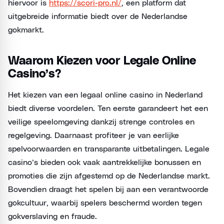
hiervoor is
https://scori-pro.nl/
, een platform dat
uitgebreide informatie biedt over de Nederlandse
gokmarkt.
Waarom Kiezen voor Legale Online
Casino’s?
Het kiezen van een legaal online casino in Nederland
biedt diverse voordelen. Ten eerste garandeert het een
veilige speelomgeving dankzij strenge controles en
regelgeving. Daarnaast profiteer je van eerlijke
spelvoorwaarden en transparante uitbetalingen. Legale
casino’s bieden ook vaak aantrekkelijke bonussen en
promoties die zijn afgestemd op de Nederlandse markt.
Bovendien draagt het spelen bij aan een verantwoorde
gokcultuur, waarbij spelers beschermd worden tegen
gokverslaving en fraude.