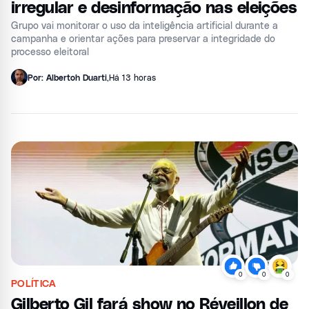
irregular e desinformação nas eleições
Grupo vai monitorar o uso da inteligência artificial durante a
campanha e orientar ações para preservar a integridade do
processo eleitoral
Por: Albertoh Duarti
,
Há 13 horas
0
0
0
POLÍTICA
Gilberto Gil fará show no Réveillon de