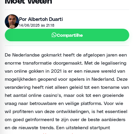
Moet Weten
Por Albertoh Duarti
14/06/2025 às 21:18
Compartilhe
De Nederlandse gokmarkt heeft de afgelopen jaren een
enorme transformatie doorgemaakt. Met de legalisering
van online gokken in 2021 is er een nieuwe wereld van
mogelijkheden geopend voor spelers in Nederland. Deze
verandering heeft niet alleen geleid tot een toename van
het aantal online casino’s, maar ook tot een groeiende
vraag naar betrouwbare en veilige platforms. Voor wie
wil profiteren van deze ontwikkelingen, is het essentieel
om goed geïnformeerd te zijn over de beste aanbieders
en de nieuwste trends. Een uitstekend startpunt