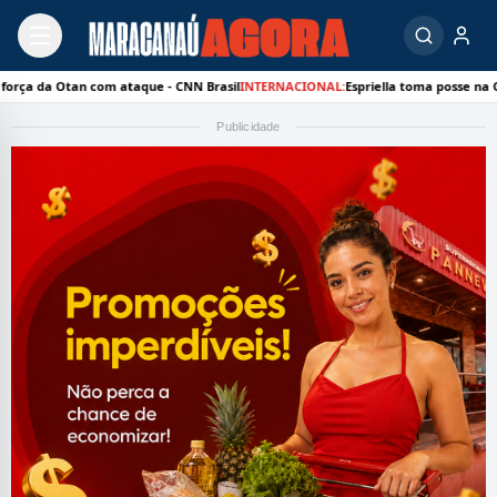
an com ataque - CNN Brasil
INTERNACIONAL:
Espriella toma posse na Colômbia, de
Publicidade