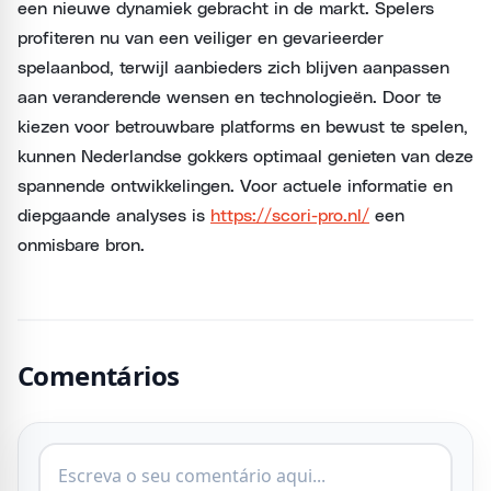
een nieuwe dynamiek gebracht in de markt. Spelers
profiteren nu van een veiliger en gevarieerder
spelaanbod, terwijl aanbieders zich blijven aanpassen
aan veranderende wensen en technologieën. Door te
kiezen voor betrouwbare platforms en bewust te spelen,
kunnen Nederlandse gokkers optimaal genieten van deze
spannende ontwikkelingen. Voor actuele informatie en
diepgaande analyses is
https://scori-pro.nl/
een
onmisbare bron.
Comentários