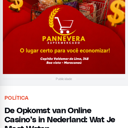
Publicidade
POLÍTICA
De Opkomst van Online
Casino’s in Nederland: Wat Je