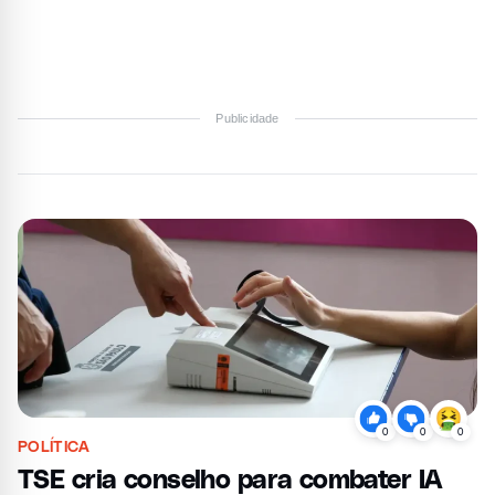
Publicidade
0
0
0
POLÍTICA
TSE cria conselho para combater IA