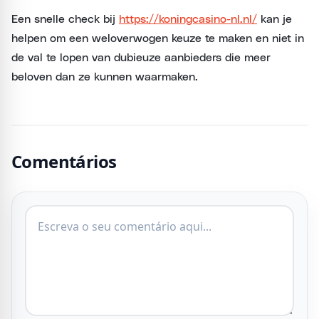
Een snelle check bij
https://koningcasino-nl.nl/
kan je
helpen om een weloverwogen keuze te maken en niet in
de val te lopen van dubieuze aanbieders die meer
beloven dan ze kunnen waarmaken.
Comentários