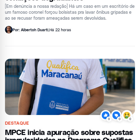
[Em denúncia a nossa redação] Há um caso em um escritório de
um famoso coronel forçou bolsistas pra lavar ônibus gripadas e
ao se recusar foram ameaçadas serem devolvidas.
Por: Albertoh Duarti
,
Há 22 horas
0
0
0
DESTAQUE
MPCE inicia apuração sobre supostas
irregularidades no Programa Qualifica