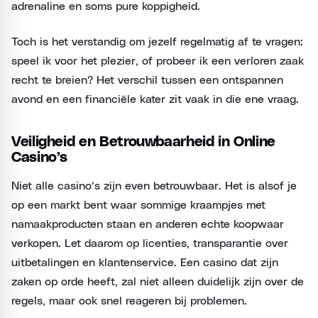
adrenaline en soms pure koppigheid.
Toch is het verstandig om jezelf regelmatig af te vragen:
speel ik voor het plezier, of probeer ik een verloren zaak
recht te breien? Het verschil tussen een ontspannen
avond en een financiële kater zit vaak in die ene vraag.
Veiligheid en Betrouwbaarheid in Online
Casino’s
Niet alle casino’s zijn even betrouwbaar. Het is alsof je
op een markt bent waar sommige kraampjes met
namaakproducten staan en anderen echte koopwaar
verkopen. Let daarom op licenties, transparantie over
uitbetalingen en klantenservice. Een casino dat zijn
zaken op orde heeft, zal niet alleen duidelijk zijn over de
regels, maar ook snel reageren bij problemen.