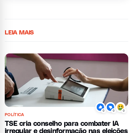
LEIA MAIS
0
0
0
POLÍTICA
TSE cria conselho para combater IA
irregular e desinformação nas eleições