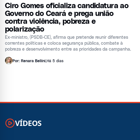
Ciro Gomes oficializa candidatura ao
Governo do Ceará e prega união
contra violência, pobreza e
polarização
Ex-ministro, (PSDB-CE), afirma que pretende reunir diferentes
correntes políticas e coloca segurança pública, combate à
pobreza e desenvolvimento entre as prioridades da campanha.
Por: Renara Bellíni
,
Há 5 dias
VÍDEOS