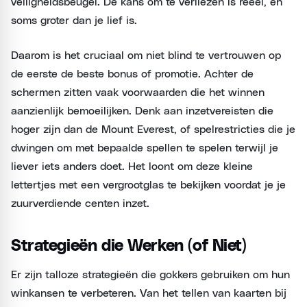
veiligheidsbeugel. De kans om te verliezen is reëel, en
soms groter dan je lief is.
Daarom is het cruciaal om niet blind te vertrouwen op
de eerste de beste bonus of promotie. Achter de
schermen zitten vaak voorwaarden die het winnen
aanzienlijk bemoeilijken. Denk aan inzetvereisten die
hoger zijn dan de Mount Everest, of spelrestricties die je
dwingen om met bepaalde spellen te spelen terwijl je
liever iets anders doet. Het loont om deze kleine
lettertjes met een vergrootglas te bekijken voordat je je
zuurverdiende centen inzet.
Strategieën die Werken (of Niet)
Er zijn talloze strategieën die gokkers gebruiken om hun
winkansen te verbeteren. Van het tellen van kaarten bij