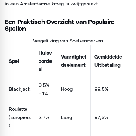
in een Amsterdamse kroeg is kwijtgeraakt.
Een Praktisch Overzicht van Populaire
Spellen
Vergelijking van Spelkenmerken
Huisv
Vaardighei
Gemiddelde
Spel
oorde
dselement
Uitbetaling
el
0,5%
Blackjack
Hoog
99,5%
– 1%
Roulette
(Europees
2,7%
Laag
97,3%
)