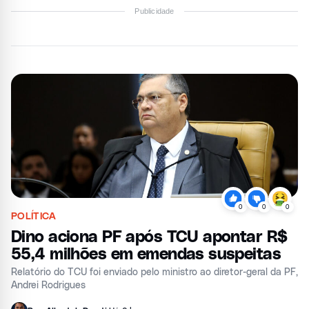
Publicidade
0
0
0
POLÍTICA
Dino aciona PF após TCU apontar R$
55,4 milhões em emendas suspeitas
Relatório do TCU foi enviado pelo ministro ao diretor-geral da PF,
Andrei Rodrigues