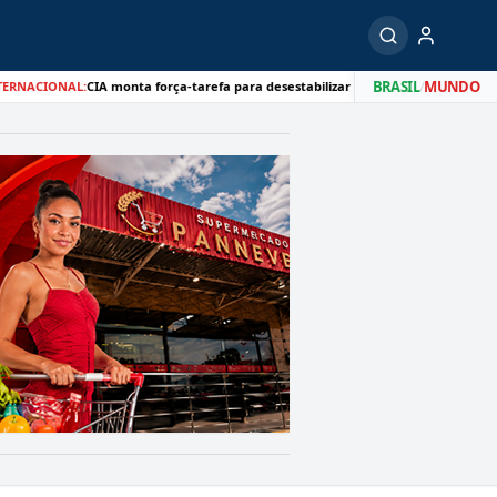
BRASIL
/
MUNDO
IONAL:
CIA monta força-tarefa para desestabilizar governo de Cuba, revela jornal