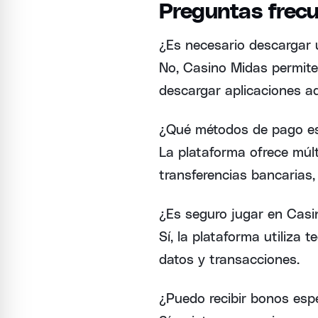
Preguntas frecu
¿Es necesario descargar 
No, Casino Midas permite
descargar aplicaciones ad
¿Qué métodos de pago est
La plataforma ofrece múlt
transferencias bancarias,
¿Es seguro jugar en Casi
Sí, la plataforma utiliza
datos y transacciones.
¿Puedo recibir bonos esp