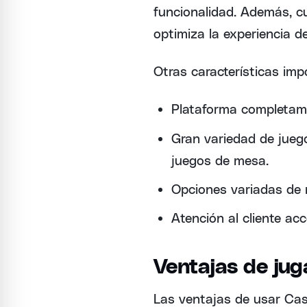
funcionalidad. Además, c
optimiza la experiencia de
Otras características imp
Plataforma completam
Gran variedad de jueg
juegos de mesa.
Opciones variadas de 
Atención al cliente ac
Ventajas de jug
Las ventajas de usar Cas