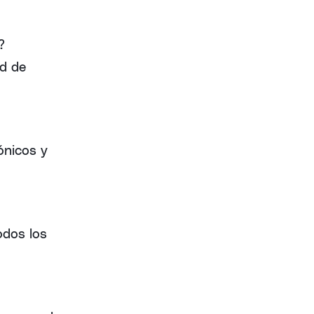
?
ad de
ónicos y
odos los