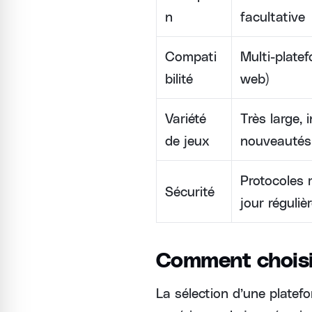
n
facultative
Compati
Multi-plate
bilité
web)
Variété
Très large, 
de jeux
nouveautés
Protocoles 
Sécurité
jour réguliè
Comment choisir
La sélection d’une platef