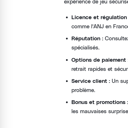
expérience de jeu sécurisé
Licence et régulation 
comme l’ANJ en Franc
Réputation :
Consultez 
spécialisés.
Options de paiement 
retrait rapides et sécur
Service client :
Un supp
problème.
Bonus et promotions 
les mauvaises surprise