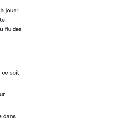
à jouer
te
u fluides
 ce soit
ur
ne dans