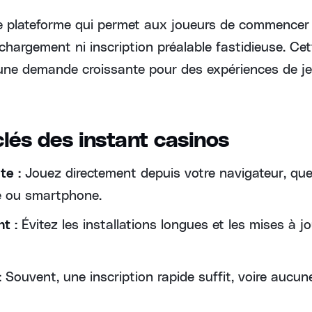
 plateforme qui permet aux joueurs de commencer 
hargement ni inscription préalable fastidieuse. Cet
 une demande croissante pour des expériences de je
lés des instant casinos
te :
Jouez directement depuis votre navigateur, que
te ou smartphone.
t :
Évitez les installations longues et les mises à jo
:
Souvent, une inscription rapide suffit, voire aucu