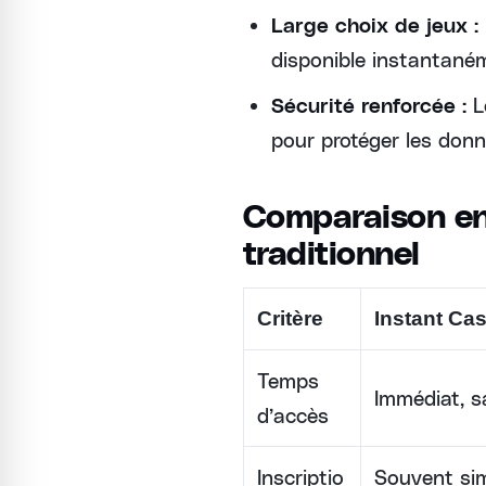
Large choix de jeux :
disponible instantané
Sécurité renforcée :
Le
pour protéger les donn
Comparaison ent
traditionnel
Critère
Instant Ca
Temps
Immédiat, 
d’accès
Inscriptio
Souvent sim