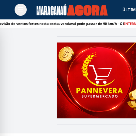
ÚLTIM
e ventos fortes nesta sexta; vendaval pode passar de 90 km/h - G1
INTERNACIONAL