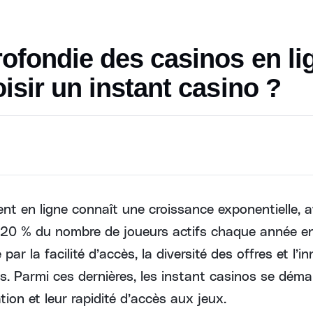
ofondie des casinos en lig
isir un instant casino ?
nt en ligne connaît une croissance exponentielle, 
20 % du nombre de joueurs actifs chaque année en
ar la facilité d’accès, la diversité des offres et l’i
s. Parmi ces dernières, les instant casinos se dém
sation et leur rapidité d’accès aux jeux.