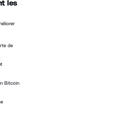
t les
éliorer
rte de
et
n Bitcoin
ne