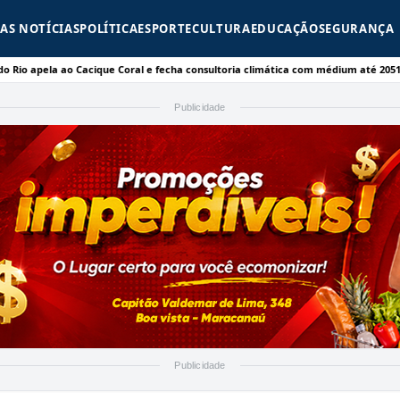
AS NOTÍCIAS
POLÍTICA
ESPORTE
CULTURA
EDUCAÇÃO
SEGURANÇA
ela ao Cacique Coral e fecha consultoria climática com médium até 2051 - O GLO
Publicidade
Publicidade