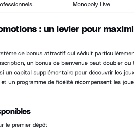
rofessionnels.
Monopoly Live
omotions : un levier pour maximi
tème de bonus attractif qui séduit particulièremen
nscription, un bonus de bienvenue peut doubler ou tr
si un capital supplémentaire pour découvrir les jeux
 et un programme de fidélité récompensent les joue
sponibles
r le premier dépôt