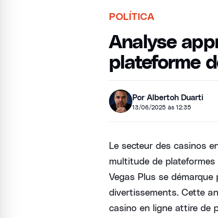
POLÍTICA
Analyse appr
plateforme d
Por Albertoh Duarti
13/06/2025 às 12:35
Le secteur des casinos en
multitude de plateformes 
Vegas Plus se démarque p
divertissements. Cette a
casino en ligne attire de