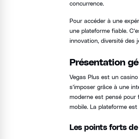
concurrence.
Pour accéder à une expérie
une plateforme fiable. C
innovation, diversité des 
Présentation gé
Vegas Plus est un casino
s’imposer grâce à une inte
moderne est pensé pour fa
mobile. La plateforme est
Les points forts de