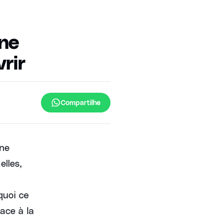
une
rir
Compartilhe
une
elles,
quoi ce
face à la