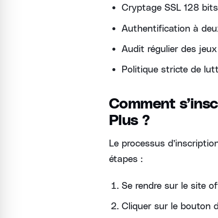
Cryptage SSL 128 bits
Authentification à deu
Audit régulier des je
Politique stricte de lut
Comment s’inscr
Plus ?
Le processus d’inscription
étapes :
Se rendre sur le site of
Cliquer sur le bouton d