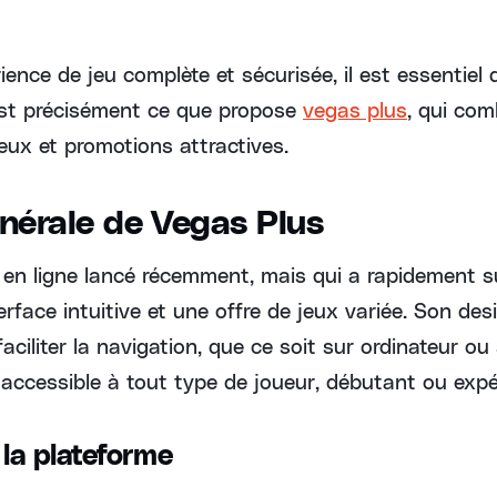
nce de jeu complète et sécurisée, il est essentiel d
’est précisément ce que propose
vegas plus
, qui com
jeux et promotions attractives.
nérale de Vegas Plus
 en ligne lancé récemment, mais qui a rapidement s
rface intuitive et une offre de jeux variée. Son des
ciliter la navigation, que ce soit sur ordinateur ou
 accessible à tout type de joueur, débutant ou exp
 la plateforme