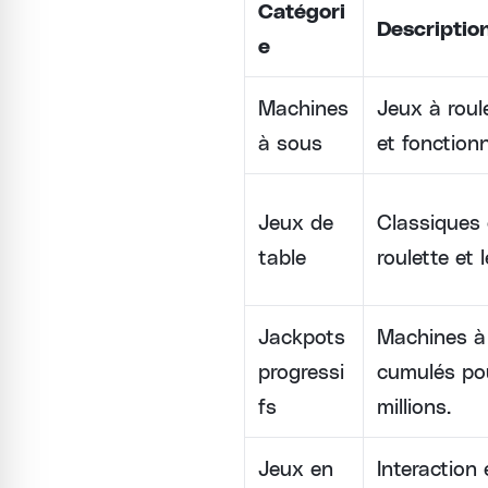
Catégori
Descriptio
e
Machines
Jeux à rou
à sous
et fonction
Jeux de
Classiques 
table
roulette et 
Jackpots
Machines à
progressi
cumulés po
fs
millions.
Jeux en
Interaction