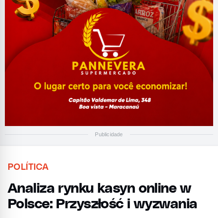
Publicidade
POLÍTICA
Analiza rynku kasyn online w
Polsce: Przyszłość i wyzwania