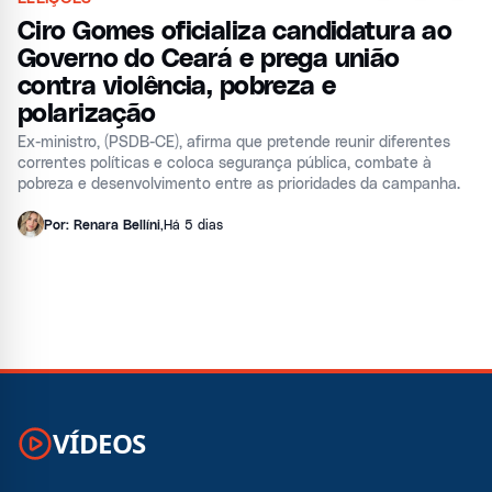
Ciro Gomes oficializa candidatura ao
Governo do Ceará e prega união
contra violência, pobreza e
polarização
Ex-ministro, (PSDB-CE), afirma que pretende reunir diferentes
correntes políticas e coloca segurança pública, combate à
pobreza e desenvolvimento entre as prioridades da campanha.
Por: Renara Bellíni
,
Há 5 dias
VÍDEOS