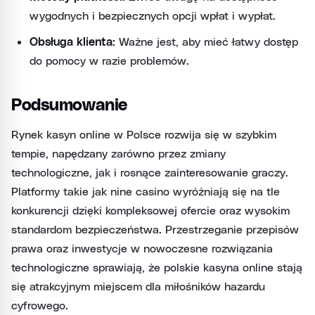
wygodnych i bezpiecznych opcji wpłat i wypłat.
Obsługa klienta:
Ważne jest, aby mieć łatwy dostęp
do pomocy w razie problemów.
Podsumowanie
Rynek kasyn online w Polsce rozwija się w szybkim
tempie, napędzany zarówno przez zmiany
technologiczne, jak i rosnące zainteresowanie graczy.
Platformy takie jak nine casino wyróżniają się na tle
konkurencji dzięki kompleksowej ofercie oraz wysokim
standardom bezpieczeństwa. Przestrzeganie przepisów
prawa oraz inwestycje w nowoczesne rozwiązania
technologiczne sprawiają, że polskie kasyna online stają
się atrakcyjnym miejscem dla miłośników hazardu
cyfrowego.