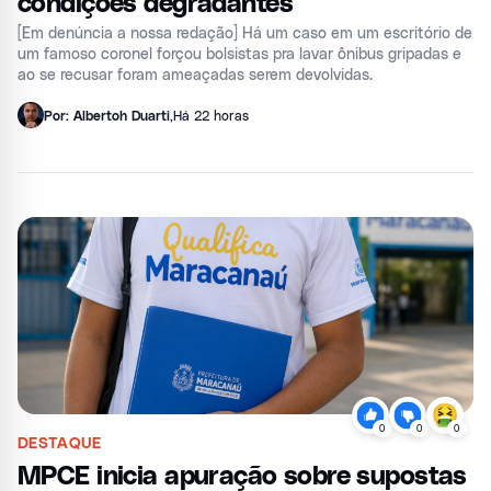
condições degradantes
[Em denúncia a nossa redação] Há um caso em um escritório de
um famoso coronel forçou bolsistas pra lavar ônibus gripadas e
ao se recusar foram ameaçadas serem devolvidas.
Por: Albertoh Duarti
,
Há 22 horas
0
0
0
DESTAQUE
MPCE inicia apuração sobre supostas