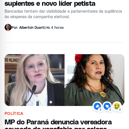
suplentes e novo líder petista
Bancadas tentam dar visibilidade a parlamentares da suplência
às vésperas da campanha eleitoral.
Por: Albertoh Duarti
,
Há 4 horas
0
0
0
POLÍTICA
MP do Paraná denuncia vereadora
acusada de xenofobia por colega