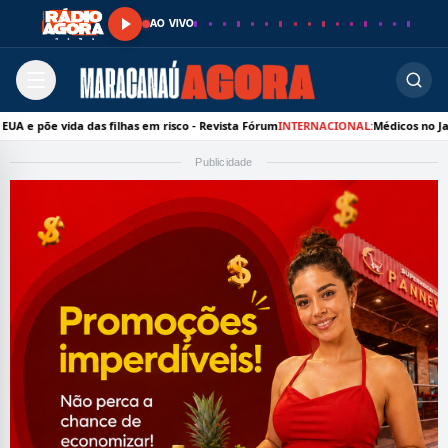
AO VIVO
ida das filhas em risco - Revista Fórum
INTERNACIONAL:
Médicos no Japão são sur
Publicidade