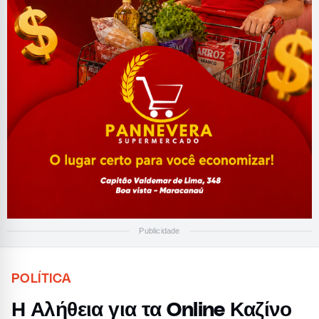
Publicidade
POLÍTICA
Η Αλήθεια για τα Online Καζίνο