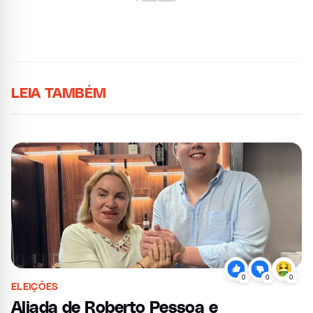
LEIA TAMBÉM
0
0
0
ELEIÇÕES
Aliada de Roberto Pessoa e