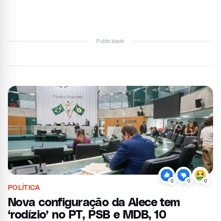
Publicidade
0
0
0
POLÍTICA
Nova configuração da Alece tem
‘rodízio’ no PT, PSB e MDB, 10