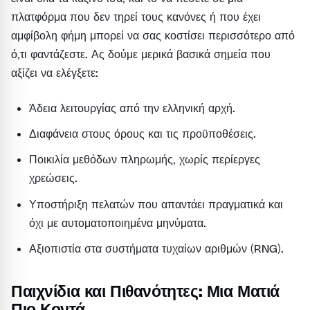
πλατφόρμα που δεν τηρεί τους κανόνες ή που έχει
αμφίβολη φήμη μπορεί να σας κοστίσει περισσότερο από
ό,τι φαντάζεστε. Ας δούμε μερικά βασικά σημεία που
αξίζει να ελέγξετε:
Άδεια λειτουργίας από την ελληνική αρχή.
Διαφάνεια στους όρους και τις προϋποθέσεις.
Ποικιλία μεθόδων πληρωμής, χωρίς περίεργες
χρεώσεις.
Υποστήριξη πελατών που απαντάει πραγματικά και
όχι με αυτοματοποιημένα μηνύματα.
Αξιοπιστία στα συστήματα τυχαίων αριθμών (RNG).
Παιχνίδια και Πιθανότητες: Μια Ματιά
Πιο Κοντά