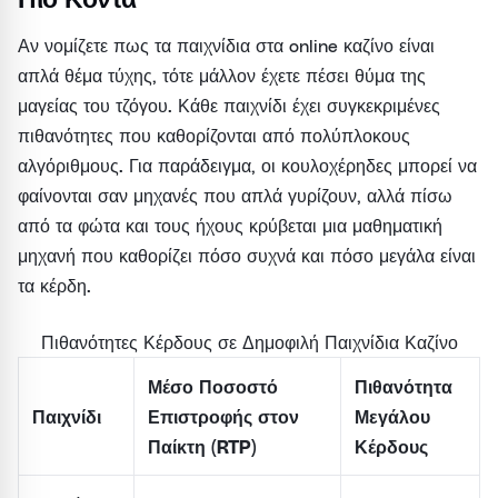
Αν νομίζετε πως τα παιχνίδια στα online καζίνο είναι
απλά θέμα τύχης, τότε μάλλον έχετε πέσει θύμα της
μαγείας του τζόγου. Κάθε παιχνίδι έχει συγκεκριμένες
πιθανότητες που καθορίζονται από πολύπλοκους
αλγόριθμους. Για παράδειγμα, οι κουλοχέρηδες μπορεί να
φαίνονται σαν μηχανές που απλά γυρίζουν, αλλά πίσω
από τα φώτα και τους ήχους κρύβεται μια μαθηματική
μηχανή που καθορίζει πόσο συχνά και πόσο μεγάλα είναι
τα κέρδη.
Πιθανότητες Κέρδους σε Δημοφιλή Παιχνίδια Καζίνο
Μέσο Ποσοστό
Πιθανότητα
Παιχνίδι
Επιστροφής στον
Μεγάλου
Παίκτη (RTP)
Κέρδους