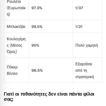
Ρουλέτα
(Ευρωπαϊκ
97.3%
1/37
ή)
Μπλακτζάκ
99.5%
1/21
Κουλοχέρη
ς (Μέσος
95%
Πολύ χαμηλή
Όρος)
Εξαρτάται
Πόκερ
98.5%
από τη
Βίντεο
στρατηγική
Γιατί οι πιθανότητες δεν είναι πάντα φίλοι
σας;