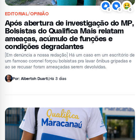
0
0
0
EDITORIAL/OPINIÃO
Após abertura de investigação do MP,
Bolsistas do Qualifica Mais relatam
ameaças, acúmulo de funções e
condições degradantes
[Em denúncia a nossa redação] Há um caso em um escritório de
um famoso coronel forçou bolsistas pra lavar ônibus gripadas e
ao se recusar foram ameaçadas serem devolvidas.
Por: Albertoh Duarti
,
Há 3 dias