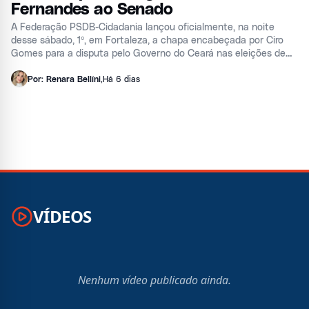
Fernandes ao Senado
A Federação PSDB-Cidadania lançou oficialmente, na noite
desse sábado, 1º, em Fortaleza, a chapa encabeçada por Ciro
Gomes para a disputa pelo Governo do Ceará nas eleições de
2026. O evento foi realizado no Hotel Marina Park e reuniu
lideranças políticas e apoiadores. A composição da chapa terá o
Por: Renara Bellíni
,
Há 6 dias
ex-prefeito de Fortaleza Roberto Cláudio (Federação
VÍDEOS
Nenhum vídeo publicado ainda.