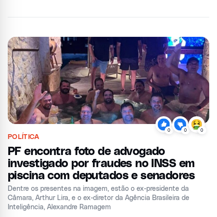
0
0
0
POLÍTICA
PF encontra foto de advogado
investigado por fraudes no INSS em
piscina com deputados e senadores
Dentre os presentes na imagem, estão o ex-presidente da
Câmara, Arthur Lira, e o ex-diretor da Agência Brasileira de
Inteligência, Alexandre Ramagem