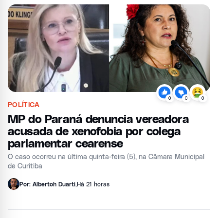
0
0
0
POLÍTICA
MP do Paraná denuncia vereadora
acusada de xenofobia por colega
parlamentar cearense
O caso ocorreu na última quinta-feira (5), na Câmara Municipal
de Curitiba
Por: Albertoh Duarti
,
Há 21 horas