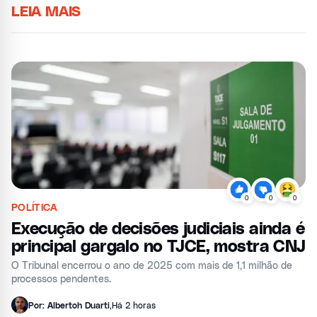
LEIA MAIS
0
0
0
POLÍTICA
Execução de decisões judiciais ainda é
principal gargalo no TJCE, mostra CNJ
O Tribunal encerrou o ano de 2025 com mais de 1,1 milhão de
processos pendentes.
Por: Albertoh Duarti
,
Há 2 horas