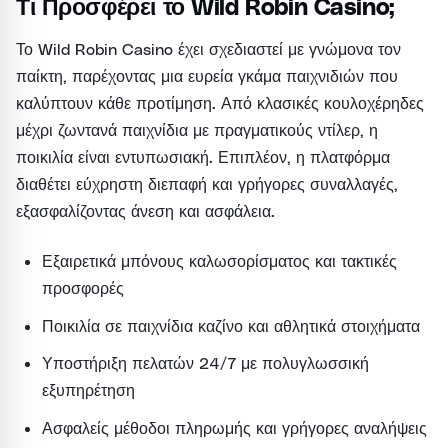
Τι Προσφέρει το Wild Robin Casino;
Το Wild Robin Casino έχει σχεδιαστεί με γνώμονα τον
παίκτη, παρέχοντας μια ευρεία γκάμα παιχνιδιών που
καλύπτουν κάθε προτίμηση. Από κλασικές κουλοχέρηδες
μέχρι ζωντανά παιχνίδια με πραγματικούς ντίλερ, η
ποικιλία είναι εντυπωσιακή. Επιπλέον, η πλατφόρμα
διαθέτει εύχρηστη διεπαφή και γρήγορες συναλλαγές,
εξασφαλίζοντας άνεση και ασφάλεια.
Εξαιρετικά μπόνους καλωσορίσματος και τακτικές
προσφορές
Ποικιλία σε παιχνίδια καζίνο και αθλητικά στοιχήματα
Υποστήριξη πελατών 24/7 με πολυγλωσσική
εξυπηρέτηση
Ασφαλείς μέθοδοι πληρωμής και γρήγορες αναλήψεις