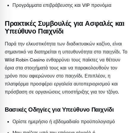
Προγράμματα επιβράβευσης και VIP προνόμια
Πρακτικές Συμβουλές για Ασφαλές και
Υπεύθυνο Παιχνίδι
Παρά την ελκυστικότητα των διαδικτυακών καζίνο, είναι
σημαντικό να διατηρείται η υπευθυνότητα στο παιχνίδι. Το
Wild Robin Casino ενθαρρύνει τους παίκτες να θέτουν
όρια στα στοιχήματά τους και να παρακολουθούν τον
χρόνο που αφιερώνουν στο παιχνίδι. Επιπλέον, η
πλατφόρμα προσφέρει εργαλεία αυτοπεριορισμού και
πρόσβαση σε οργανώσεις υποστήριξης για τον τζόγο.
Βασικές Οδηγίες για Υπεύθυνο Παιχνίδι
Ορίστε ημερήσιο ή εβδομαδιαίο προϋπολογισμό
Μην παίζετε υπό την επήρεια αλκοόλ ή