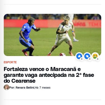
0
0
0
ESPORTE
Fortaleza vence o Maracanã e
garante vaga antecipada na 2ª fase
do Cearense
Por: Renara Bellíni
,
Há 7 meses