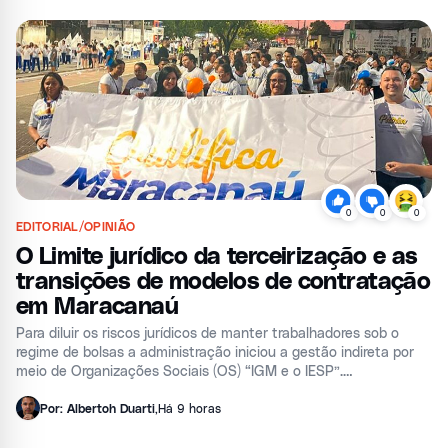
0
0
0
EDITORIAL/OPINIÃO
O Limite jurídico da terceirização e as
transições de modelos de contratação
em Maracanaú
Para diluir os riscos jurídicos de manter trabalhadores sob o
regime de bolsas a administração iniciou a gestão indireta por
meio de Organizações Sociais (OS) “IGM e o IESP”.
Juridicamente, os tribunais e o Ministério Público do Ceará
(MPCE) encaram essa transferência massiva de pessoal como
Por: Albertoh Duarti
,
Há 9 horas
uma engenharia jurídica para desviar da obrigatoriedade do
concurso público