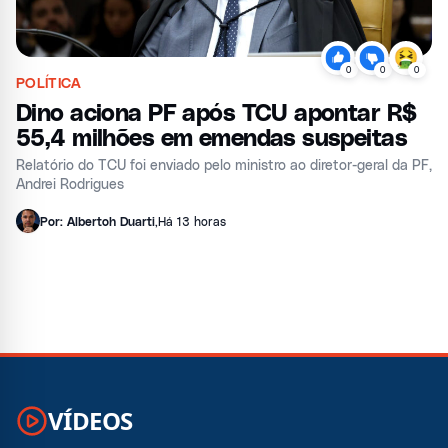
0
0
0
POLÍTICA
Dino aciona PF após TCU apontar R$
55,4 milhões em emendas suspeitas
Relatório do TCU foi enviado pelo ministro ao diretor-geral da PF,
Andrei Rodrigues
Por: Albertoh Duarti
,
Há 13 horas
VÍDEOS