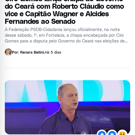
do Ceará com Roberto Cláudio como
vice e Capitão Wagner e Alcides
Fernandes ao Senado
A Federação PSDB-Cidadania lançou oficialmente, na noite
desse sábado, 1º, em Fortaleza, a chapa encabeçada por Ciro
Gomes para a disputa pelo Governo do Ceará nas eleições de
2026. O evento foi realizado no Hotel Marina Park e reuniu
lideranças políticas e apoiadores. A composição da chapa terá o
Por: Renara Bellíni
,
Há 5 dias
ex-prefeito de Fortaleza Roberto Cláudio (Federação