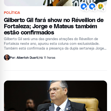
0
0
0
POLÍTICA
Gilberto Gil fará show no Réveillon de
Fortaleza; Jorge e Mateus também
estão confirmados
Gilberto Gil será uma das grandes atrações do Réveillon de
Fortaleza neste ano, apurou esta coluna com exclusividade.
Também está confirmada a presença da dupla sertaneja Jorge e
Mateus na festividade que acontecerá no Aterro da Praia de
Iracema.&
Por: Albertoh Duarti
,
Há 11 horas