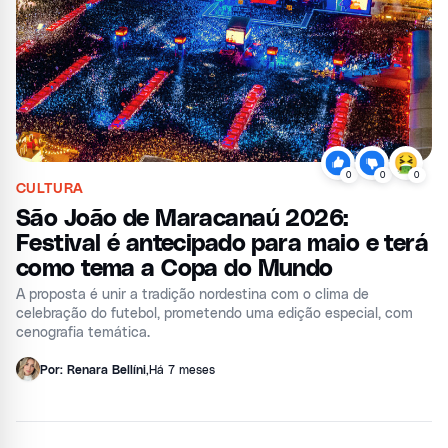
0
0
0
CULTURA
São João de Maracanaú 2026:
Festival é antecipado para maio e terá
como tema a Copa do Mundo
A proposta é unir a tradição nordestina com o clima de
celebração do futebol, prometendo uma edição especial, com
cenografia temática.
Por: Renara Bellíni
,
Há 7 meses