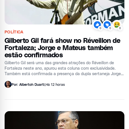
0
0
0
POLÍTICA
Gilberto Gil fará show no Réveillon de
Fortaleza; Jorge e Mateus também
estão confirmados
Gilberto Gil será uma das grandes atrações do Réveillon de
Fortaleza neste ano, apurou esta coluna com exclusividade.
Também está confirmada a presença da dupla sertaneja Jorge e
Mateus na festividade que acontecerá no Aterro da Praia de
Iracema.&
Por: Albertoh Duarti
,
Há 12 horas