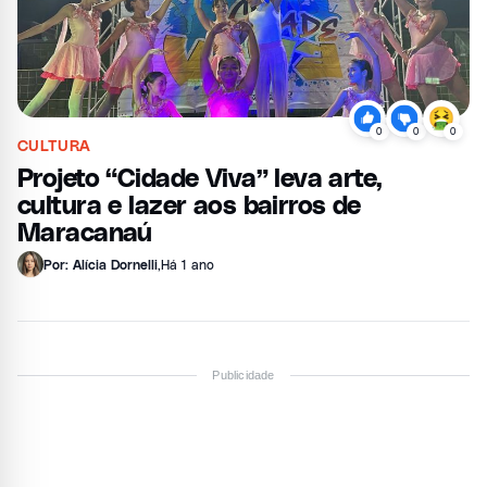
0
0
0
CULTURA
Projeto “Cidade Viva” leva arte,
cultura e lazer aos bairros de
Maracanaú
Por: Alícia Dornelli
,
Há 1 ano
Publicidade